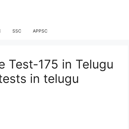
C
SSC
APPSC
e Test-175 in Telugu
tests in telugu