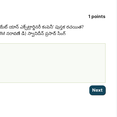
1 points
ియేట్ యాన్ ఎక్స్‌ట్రార్డినరీ కంపెనీ’ పుస్తక రచయిత?
M నరావణే డి) స్వానిదీన్ ప్రసాద్ సింగ్