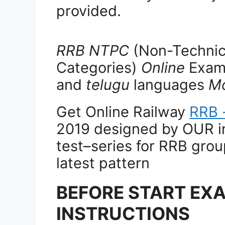
provided.
RRB NTPC
(Non-Technic
Categories)
Online
Exams
and
telugu
languages
Mo
Get Online Railway
RRB 
2019 designed by OUR i
test–series for RRB grou
latest pattern
BEFORE START EX
INSTRUCTIONS