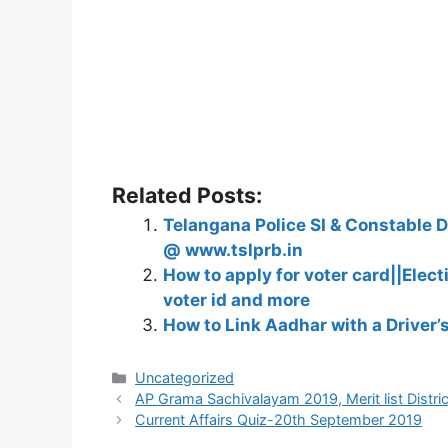
Related Posts:
Telangana Police SI & Constable 
@ www.tslprb.in
How to apply for voter card||Elec
voter id and more
How to Link Aadhar with a Driver’
Categories
Uncategorized
AP Grama Sachivalayam 2019, Merit list Distr
Current Affairs Quiz-20th September 2019