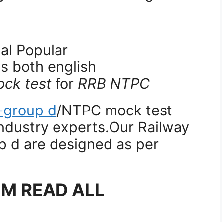
al Popular
 both english
ck test
for
RRB NTPC
-group d
/NTPC mock test
ndustry experts.Our Railway
p d are designed as per
AM READ ALL