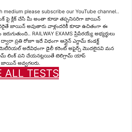
ish medium please subscribe our YouTube channel..
 పై క్లిక్ చేసి మీ అంతా కూడా తప్పనిసరిగా జాయిన్
ైతే జాయిన్ అవుతారు వాళ్లందరికీ కూడా ఉచితంగా ఈ
 జరుగుతుంది.. RAILWAY EXAMS ప్రిపేరయ్యే అభ్యర్థులు
ారా ప్రతి రోజూ ఇదే విధంగా ఆన్లైన్ ఎగ్జామ్ కండక్ట్
ెటీరియల్ అదేవిధంగా డైలీ కరెంట్ అఫైర్స్ మొదలైనవి మన
్రామ్ లింక్ పని చేయనట్లయితే టెలిగ్రామ్ యాప్
్లో జాయిన్ అవ్వగలరు.
E ALL TESTS