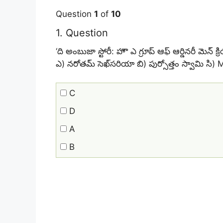
Question
1
of
10
1
. Question
‘ది అంబుజా స్టోరీ: హౌ ఎ గ్రూప్ ఆఫ్ ఆర్డినరీ మెన్ క్ర
ఎ) నరోతమ్ సెఖ్‌సరియా బి) పుర్సోత్తం స్వామి సి) M
C
D
A
B