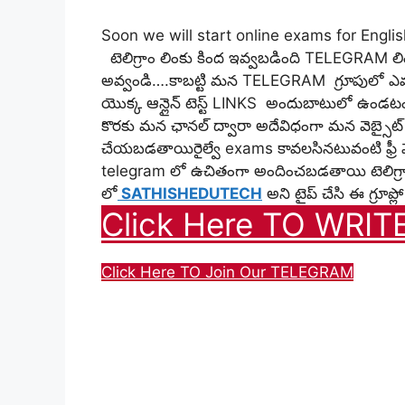
Soon we will start online exams for Engl
టెలిగ్రాం లింకు కింద ఇవ్వబడింది TELEGRAM లింక్
అవ్వండి….కాబట్టి మన TELEGRAM గ్రూపులో ఎవర
యొక్క ఆన్లైన్ టెస్ట్ LINKS అందుబాటులో ఉండటం
కొరకు మన ఛానల్ ద్వారా అదేవిధంగా మన వెబ్సైట్ ద్వ
చేయబడతాయిరైల్వే exams కావలసినటువంటి ఫ్రీ మ
telegram లో ఉచితంగా అందించబడతాయి
టెలిగ
లో
SATHISHEDUTECH
అని టైప్ చేసి ఈ గ్రూప
Click Here TO WRIT
Click Here TO Join Our TELEGRAM