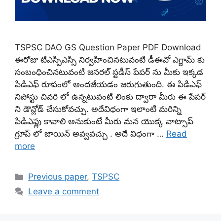
TSPSC DAO GS Question Paper PDF Download
ఈరోజు టిఎస్పిఎస్సి నిర్వహించినటువంటి డీఈవో ఎగ్జామ్ కు
సంబంధించినటువంటి జనరల్ స్టడీస్ పేపర్ ను మీకు ఇక్కడ
పిడిఎఫ్ రూపంలో అందజేయడం జరుగుతుంది. ఈ పిడిఎఫ్
నిపోస్టు చివరి లో ఉన్నటువంటి లింకు ద్వారా మీరు ఈ పేపర్
ని డౌన్లోడ్ చేసుకోవచ్చు. అదేవిధంగా ఇలాంటి మరిన్ని
పిడిఎఫ్లు కావాలి అనుకుంటే మీరు మన యొక్క వాట్సాప్
గ్రూప్ లో జాయిన్ అవ్వవచ్చు . అదే విధంగా …
Read
more
Categories
Previous paper
,
TSPSC
Leave a comment