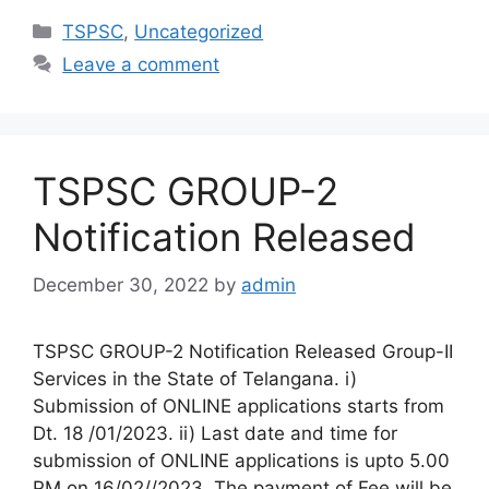
Categories
TSPSC
,
Uncategorized
Leave a comment
TSPSC GROUP-2
Notification Released
December 30, 2022
by
admin
TSPSC GROUP-2 Notification Released Group-II
Services in the State of Telangana. i)
Submission of ONLINE applications starts from
Dt. 18 /01/2023. ii) Last date and time for
submission of ONLINE applications is upto 5.00
PM on 16/02//2023. The payment of Fee will be