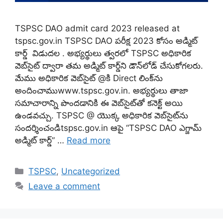
TSPSC DAO admit card 2023 released at
tspsc.gov.in TSPSC DAO పరీక్ష 2023 కోసం అడ్మిట్
కార్డ్ విడుదల . అభ్యర్థులు త్వరలో TSPSC అధికారిక
వెబ్‌సైట్ ద్వారా తమ అడ్మిట్ కార్డ్‌ని డౌన్‌లోడ్ చేసుకోగలరు.
మేము అధికారిక వెబ్‌సైట్ @కి Direct లింక్‌ను
అందించాముwww.tspsc.gov.in. అభ్యర్థులు తాజా
సమాచారాన్ని పొందడానికి ఈ వెబ్‌సైట్‌తో కనెక్ట్ అయి
ఉండవచ్చు. TSPSC @ యొక్క అధికారిక వెబ్‌సైట్‌ను
సందర్శించండిtspsc.gov.in ఆపై “TSPSC DAO ఎగ్జామ్
అడ్మిట్ కార్డ్” …
Read more
Categories
TSPSC
,
Uncategorized
Leave a comment