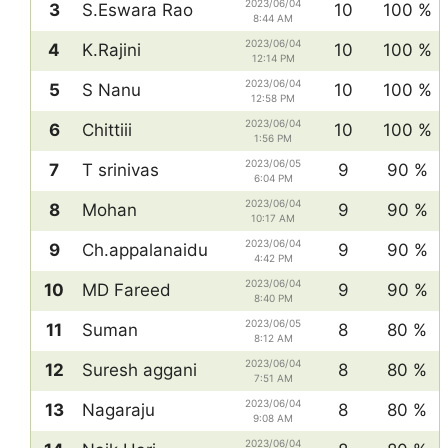
2023/06/04
3
S.Eswara Rao
10
100 %
8:44 AM
2023/06/04
4
K.Rajini
10
100 %
12:14 PM
2023/06/04
5
S Nanu
10
100 %
12:58 PM
2023/06/04
6
Chittiii
10
100 %
1:56 PM
2023/06/05
7
T srinivas
9
90 %
6:04 PM
2023/06/04
8
Mohan
9
90 %
10:17 AM
2023/06/04
9
Ch.appalanaidu
9
90 %
4:42 PM
2023/06/04
10
MD Fareed
9
90 %
8:40 PM
2023/06/05
11
Suman
8
80 %
8:12 AM
2023/06/04
12
Suresh aggani
8
80 %
7:51 AM
2023/06/04
13
Nagaraju
8
80 %
9:08 AM
2023/06/04