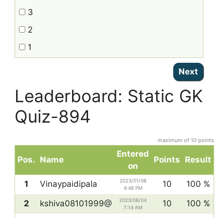
3
2
1
Leaderboard: Static GK
Quiz-894
maximum of 10 points
Entered
Pos.
Name
Points
Result
on
2023/01/08
1
Vinaypaidipala
10
100 %
4:48 PM
2023/06/04
2
kshiva08101999@
10
100 %
7:14 AM