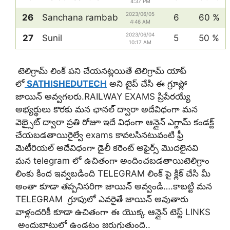
4:37 PM
2023/06/05
26
Sanchana rambab
6
60 %
4:46 AM
2023/06/04
27
Sunil
5
50 %
10:17 AM
టెలిగ్రామ్ లింక్ పని చేయనట్లయితే టెలిగ్రామ్ యాప్
లో
SATHISHEDUTECH
అని టైప్ చేసి ఈ గ్రూప్లో
జాయిన్ అవ్వగలరు.RAILWAY EXAMS ప్రిపేరయ్యే
అభ్యర్థులు కొరకు మన ఛానల్ ద్వారా అదేవిధంగా మన
వెబ్సైట్ ద్వారా ప్రతి రోజూ ఇదే విధంగా ఆన్లైన్ ఎగ్జామ్ కండక్ట్
చేయబడతాయిరైల్వే exams కావలసినటువంటి ఫ్రీ
మెటీరియల్ అదేవిధంగా డైలీ కరెంట్ అఫైర్స్ మొదలైనవి
మన telegram లో ఉచితంగా అందించబడతాయిటెలిగ్రాం
లింకు కింద ఇవ్వబడింది TELEGRAM లింక్ పై క్లిక్ చేసి మీ
అంతా కూడా తప్పనిసరిగా జాయిన్ అవ్వండి….కాబట్టి మన
TELEGRAM గ్రూపులో ఎవరైతే జాయిన్ అవుతారు
వాళ్లందరికీ కూడా ఉచితంగా ఈ యొక్క ఆన్లైన్ టెస్ట్ LINKS
అందుబాటులో ఉండటం జరుగుతుంది..