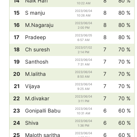
14
Naik Hari
8
80 %
10:22 AM
2023/06/04
15
S manju
8
80 %
10:26 AM
2023/06/04
16
M.Nagaraju
8
80 %
2:00 PM
2023/06/05
17
Pradeep
8
80 %
6:57 AM
2023/07/02
18
Ch suresh
7
70 %
2:14 PM
2023/06/04
19
Santhosh
7
70 %
7:31 AM
2023/06/04
20
M.lalitha
7
70 %
8:50 AM
2023/06/04
21
Vijaya
7
70 %
9:25 AM
2023/06/04
22
M.divakar
7
70 %
3:11 PM
2023/06/04
23
Gonipalli Babu
6
60 %
10:31 AM
2023/06/04
24
Shiva
6
60 %
1:36 PM
2023/06/04
25
Maloth saritha
6
60 %