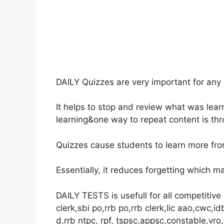
DAILY Quizzes are very important for any 
It helps to stop and review what was lear
learning&one way to repeat content is th
Quizzes cause students to learn more fro
Essentially, it reduces forgetting which m
DAILY TESTS is usefull for all competitive
clerk,sbi po,rrb po,rrb clerk,lic aao,cwc,i
d,rrb ntpc, rpf, tspsc,appsc,constable,vro,