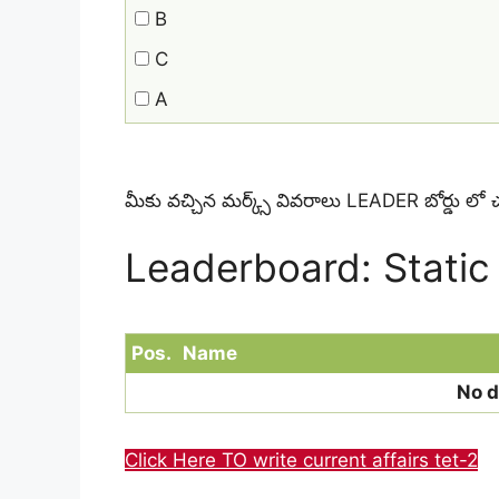
B
C
A
మీకు వచ్చిన మర్క్స్ వివరాలు LEADER బోర్డు లో
Leaderboard: Stati
Pos.
Name
No d
Click Here TO write current affairs tet-2