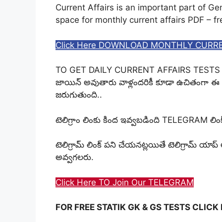
Current Affairs is an important part of 
space for monthly current affairs PDF – f
Click Here DOWNLOAD MONTHLY CURRE
TO GET DAILY CURRENT AFFAIRS TESTS 
జాయిన్ అవుతారు వాళ్లందరికీ కూడా ఉచితంగా ఈ 
జరుగుతుంది..
టెలిగ్రాం లింకు కింద ఇవ్వబడింది TELEGRAM లింక్
టెలిగ్రామ్ లింక్ పని చేయనట్లయితే టెలిగ్రామ్ యాప్
అవ్వగలరు.
Click Here TO Join Our TELEGRAM
FOR FREE STATIK GK & GS TESTS CLICK