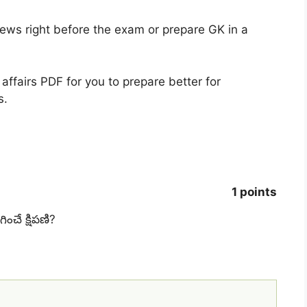
news right before the exam or prepare GK in a
affairs PDF for you to prepare better for
s.
1 points
ంచే క్షిపణి?