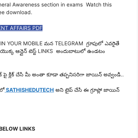
General Awareness section in exams Watch this
ree download.
NT AFFAIRS PDF
IN YOUR MOBILE మన TELEGRAM గ్రూపులో ఎవరైతే
యొక్క ఆన్లైన్ టెస్ట్ LINKS అందుబాటులో ఉండటం
 పై క్లిక్ చేసి మీ అంతా కూడా తప్పనిసరిగా జాయిన్ అవ్వండి..
 లో
SATHISHEDUTECH
అని టైప్ చేసి ఈ గ్రూప్లో జాయిన్
 BELOW LINKS