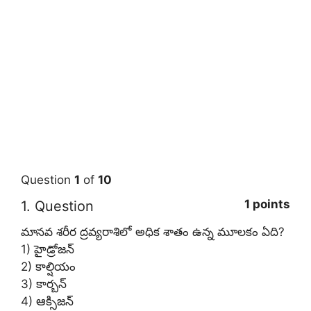
Question
1
of
10
1 points
1
. Question
మానవ శరీర ద్రవ్యరాశిలో అధిక శాతం ఉన్న మూలకం ఏది?
1) హైడ్రోజన్
2) కాల్షియం
3) కార్బన్
4) ఆక్సిజన్