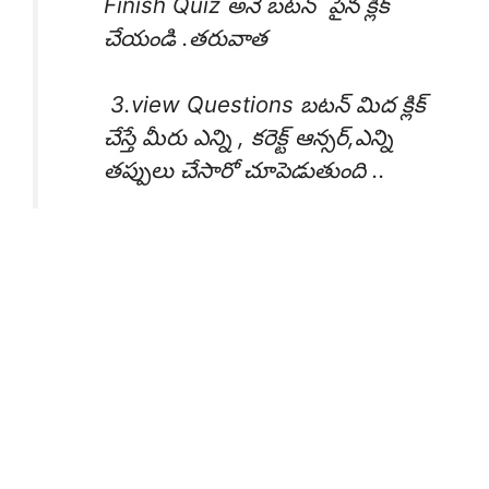
Finish Quiz అనే బటన్ పైన క్లిక్
చేయండి .తరువాత
3.view Questions బటన్ మిద క్లిక్
చేస్తే మీరు ఎన్ని , కరెక్ట్ ఆన్సర్,ఎన్ని
తప్పులు చేసారో చూపెడుతుంది ..