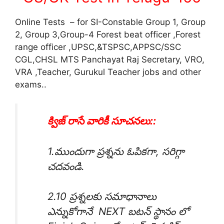
Online Tests – for SI-Constable Group 1, Group
2, Group 3,Group-4 Forest beat officer ,Forest
range officer ,UPSC,&TSPSC,APPSC/SSC
CGL,CHSL MTS Panchayat Raj Secretary, VRO,
VRA ,Teacher, Gurukul Teacher jobs and other
exams..
క్విజ్ రాసే వారికీ సూచనలు::
1.ముందుగా ప్రశ్నను ఓపికగా, సరిగ్గా
చదవండి.
2.10 ప్రశ్నలకు సమాధానాలు
ఎన్నుకోగానే NEXT బటన్ స్థానం లో