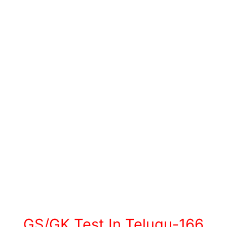
GS/GK Test In Telugu-166