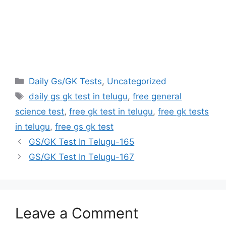
Categories
Daily Gs/GK Tests
,
Uncategorized
Tags
daily gs gk test in telugu
,
free general
science test
,
free gk test in telugu
,
free gk tests
in telugu
,
free gs gk test
GS/GK Test In Telugu-165
GS/GK Test In Telugu-167
Leave a Comment