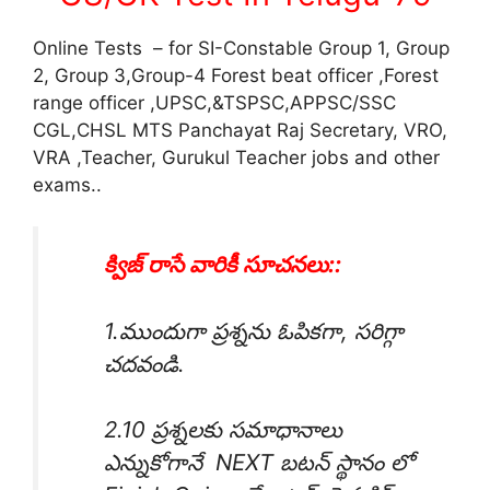
Online Tests – for SI-Constable Group 1, Group
2, Group 3,Group-4 Forest beat officer ,Forest
range officer ,UPSC,&TSPSC,APPSC/SSC
CGL,CHSL MTS Panchayat Raj Secretary, VRO,
VRA ,Teacher, Gurukul Teacher jobs and other
exams..
క్విజ్ రాసే వారికీ సూచనలు::
1.ముందుగా ప్రశ్నను ఓపికగా, సరిగ్గా
చదవండి.
2.10 ప్రశ్నలకు సమాధానాలు
ఎన్నుకోగానే NEXT బటన్ స్థానం లో