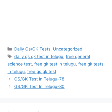
Categories
Daily Gs/GK Tests
,
Uncategorized
Tags
daily gs gk test in telugu
,
free general
science test
,
free gk test in telugu
,
free gk tests
in telugu
,
free gs gk test
GS/GK Test In Telugu-78
GS/GK Test In Telugu-80