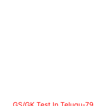
GS/GK Test In Telugu-79