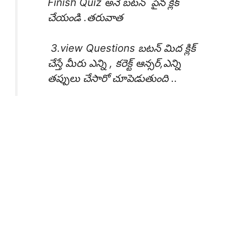
Finish Quiz అనే బటన్ పైన క్లిక్
చేయండి .తరువాత
3.view Questions బటన్ మిద క్లిక్
చేస్తే మీరు ఎన్ని , కరెక్ట్ ఆన్సర్,ఎన్ని
తప్పులు చేసారో చూపెడుతుంది ..