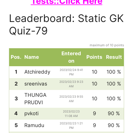
Tests::Click Here
Leaderboard: Static GK
Quiz-79
maximum of 10 points
Entered
Pos.
Name
Points
Result
on
2023/02/24 9:41
1
Atchireddy
10
100 %
PM
2023/02/23 9:23
2
sreenivas
10
100 %
AM
THUNGA
2023/02/23 9:55
3
10
100 %
AM
PRUDVI
2023/02/23
4
pvkoti
9
90 %
11:08 AM
2023/02/23 1:21
5
Ramudu
9
90 %
PM