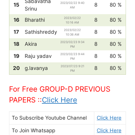
Sabavatha
2023/02/22 9:40
15
8
80 %
AM
Srinu
2023/02/22
16
Bharathi
8
80 %
10:16 AM
2023/02/22
17
Sathishreddy
8
80 %
10:36 AM
2023/02/23 9:34
18
Akira
8
80 %
PM
2023/02/23 9:44
19
Raju yadav
8
80 %
PM
2023/07/23 9:21
20
g.lavanya
8
80 %
PM
For Free GROUP-D PREVIOUS
PAPERS ::
Click Here
To Subscribe
Youtube Channel
Click Here
To Join
Whatsapp
Click Here