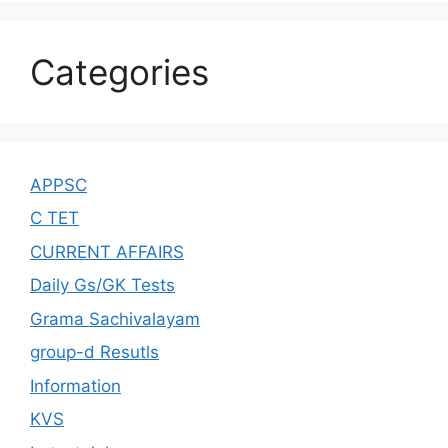
Categories
APPSC
C TET
CURRENT AFFAIRS
Daily Gs/GK Tests
Grama Sachivalayam
group-d Resutls
Information
KVS