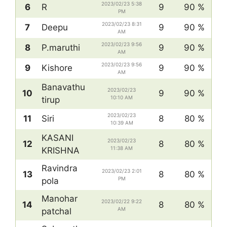
2023/02/23 5:38
6
R
9
90 %
PM
2023/02/23 8:31
7
Deepu
9
90 %
AM
2023/02/23 9:56
8
P.maruthi
9
90 %
AM
2023/02/23 9:56
9
Kishore
9
90 %
AM
Banavathu
2023/02/23
10
9
90 %
10:10 AM
tirup
2023/02/23
11
Siri
8
80 %
10:39 AM
KASANI
2023/02/23
12
8
80 %
11:38 AM
KRISHNA
Ravindra
2023/02/23 2:01
13
8
80 %
PM
pola
Manohar
2023/02/22 9:22
14
8
80 %
AM
patchal