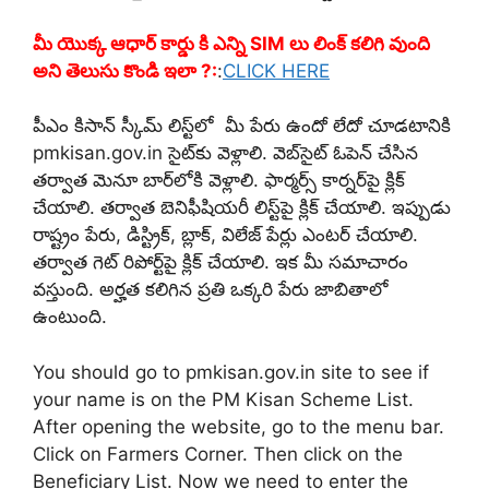
మీ యొక్క ఆధార్ కార్డు కి ఎన్ని SIM లు లింక్ కలిగి వుంది
అని తెలుసు కొండి ఇలా ?:
:
CLICK HERE
పీఎం కిసాన్ స్కీమ్ లిస్ట్‌లో మీ పేరు ఉందో లేదో చూడటానికి
pmkisan.gov.in సైట్‌కు వెళ్లాలి. వెబ్‌సైట్ ఓపెన్ చేసిన
తర్వాత మెనూ బార్‌లోకి వెళ్లాలి. ఫార్మర్స్ కార్నర్‌పై క్లిక్
చేయాలి. తర్వాత బెనిఫీషియరీ లిస్ట్‌పై క్లిక్ చేయాలి. ఇప్పుడు
రాష్ట్రం పేరు, డిస్ట్రిక్, బ్లాక్, విలేజ్ పేర్లు ఎంటర్ చేయాలి.
తర్వాత గెట్ రిపోర్ట్‌పై క్లిక్ చేయాలి. ఇక మీ సమాచారం
వస్తుంది. అర్హత కలిగిన ప్రతి ఒక్కరి పేరు జాబితాలో
ఉంటుంది.
You should go to pmkisan.gov.in site to see if
your name is on the PM Kisan Scheme List.
After opening the website, go to the menu bar.
Click on Farmers Corner. Then click on the
Beneficiary List. Now we need to enter the