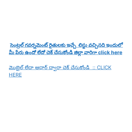
సెంట్రల్ గవర్నమెంట్ రైతులకు ఇచ్చే లిస్టు వచ్చినది ఇందులో
మీ పేరు ఉందో లేదో చెక్ చేసుకోండి జిల్లా వారిగా click here
మొబైల్ లేదా ఆధార్ ద్వారా చెక్ చేసుకోండి :: CLICK
HERE