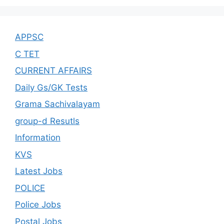
APPSC
C TET
CURRENT AFFAIRS
Daily Gs/GK Tests
Grama Sachivalayam
group-d Resutls
Information
KVS
Latest Jobs
POLICE
Police Jobs
Postal Jobs