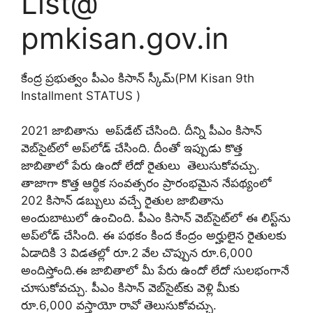
List@
pmkisan.gov.in
కేంద్ర ప్రభుత్వం పీఎం కిసాన్ స్కీమ్(PM Kisan 9th
Installment STATUS )
2021 జాబితాను అప్‌డేట్ చేసింది. దీన్ని పీఎం కిసాన్
వెబ్‌సైట్‌లో అప్‌లోడ్ చేసింది. దీంతో ఇప్పుడు కొత్త
జాబితాలో పేరు ఉందో లేదో రైతులు తెలుసుకోవచ్చు.
తాజాగా కొత్త ఆర్థిక సంవత్సరం ప్రారంభమైన నేపథ్యంలో
202 కిసాన్ డబ్బులు వచ్చే రైతుల జాబితాను
అందుబాటులో ఉంచింది. పీఎం కిసాన్ వెబ్‌సైట్‌లో ఈ లిస్ట్‌ను
అప్‌లోడ్ చేసింది. ఈ పథకం కింద కేంద్రం అర్హులైన రైతులకు
ఏడాదికి 3 విడతల్లో రూ.2 వేల చొప్పున రూ.6,000
అందిస్తోంది.ఈ జాబితాలో మీ పేరు ఉందో లేదో సులభంగానే
చూసుకోవచ్చు. పీఎం కిసాన్ వెబ్‌సైట్‌కు వెళ్లి మీకు
రూ.6,000 వస్తాయో రావో తెలుసుకోవచ్చు.