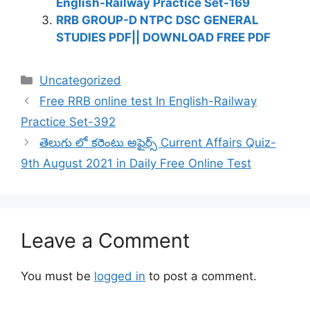
English-Railway Practice Set-169
RRB GROUP-D NTPC DSC GENERAL
STUDIES PDF|| DOWNLOAD FREE PDF
Categories
Uncategorized
Free RRB online test In English-Railway
Practice Set-392
తెలుగు లో కరెంటు అఫైర్స్ Current Affairs Quiz-
9th August 2021 in Daily Free Online Test
Leave a Comment
You must be
logged in
to post a comment.