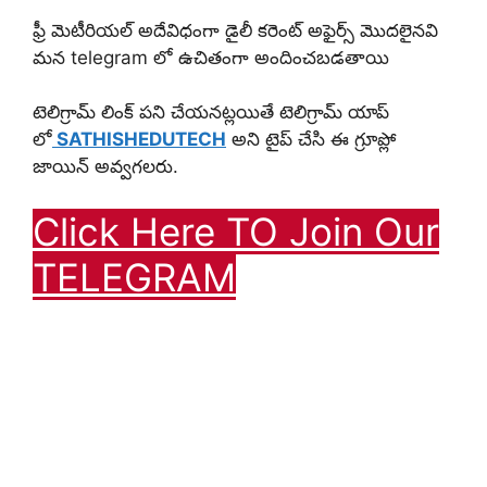
ఫ్రీ మెటీరియల్ అదేవిధంగా డైలీ కరెంట్ అఫైర్స్ మొదలైనవి
మన telegram లో ఉచితంగా అందించబడతాయి
టెలిగ్రామ్ లింక్ పని చేయనట్లయితే టెలిగ్రామ్ యాప్
లో
SATHISHEDUTECH
అని టైప్ చేసి ఈ గ్రూప్లో
జాయిన్ అవ్వగలరు.
Click Here TO Join Our
TELEGRAM