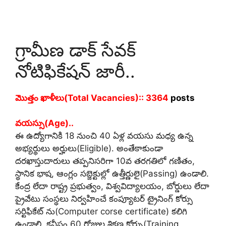
గ్రామీణ డాక్ సేవక్
నోటిఫికేషన్ జారీ..
మొత్తం ఖాళీలు(Total Vacancies):: 3364
posts
వయస్సు(Age)..
ఈ ఉద్యోగానికి 18 నుంచి 40 ఏళ్ల వయసు మధ్య ఉన్న
అభ్యర్థులు అర్హులు(Eligible). అంతేకాకుండా
దరఖాస్తుదారులు తప్పనిసరిగా 10వ తరగతిలో గణితం,
స్థానిక భాష, ఆంగ్లం సబ్జెక్టుల్లో ఉత్తీర్ణులై(Passing) ఉండాలి.
కేంద్ర లేదా రాష్ట్ర ప్రభుత్వం, విశ్వవిద్యాలయం, బోర్డులు లేదా
ప్రైవేటు సంస్థలు నిర్వహించే కంప్యూటర్ ట్రైనింగ్ కోర్సు
సర్టిఫికేట్ ను(Computer corse certificate) కలిగి
ఉండాలి. కనీసం 60 రోజుల శిక్షణ కోర్సు(Training