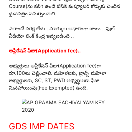
Course)ను కలిగి ఉండే బేసిక్ కంప్యూటర్ కోర్సుకు చెందిన
ధ్రువపత్రం సమర్పించాలి.
ఎలాంటి పరిక్ష లేదు ..మార్కుల ఆధారంగా జాబు …ఫుల్
వీడియో లింక్ కింద్ర ఇవ్వబడింది ..
అప్లికేషన్ ఫీజు(Application fee)..
అభ్యర్థులు అప్లికేషన్ ఫీజు(Application fee)గా
రూ.100లు చెల్లించాలి. మహిళలకు, ట్రాన్స్ మహిళా
అభ్యర్థులకు, SC, ST, PWD అభ్యర్థులకు ఫీజు
మినహాయింపు(Fee Exempted) ఉంది.
GDS IMP DATES