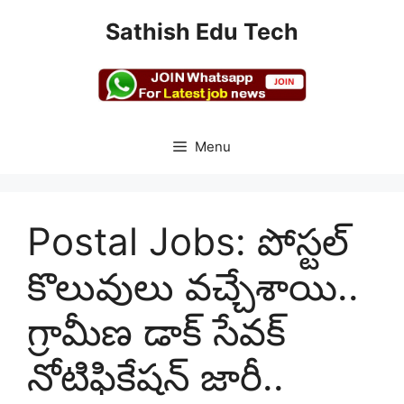
Skip
Sathish Edu Tech
to
content
Menu
Postal Jobs: పోస్టల్
కొలువులు వచ్చేశాయి..
గ్రామీణ డాక్ సేవక్
నోటిఫికేషన్ జారీ..