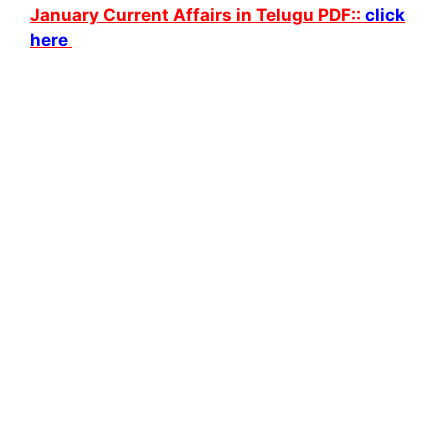
January Current Affairs in Telugu PDF::
click
here