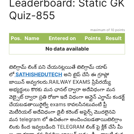
Leaderboard: Static GK
Quiz-855
maximum of 10 points
Pos.
Name
Entered on
Points
Result
No data available
టెలిగ్రామ్ లింక్ పని చేయనట్లయితే టెలిగ్రామ్ యాప్
లో
SATHISHEDUTECH
అని టైప్ చేసి ఈ గ్రూప్లో
జాయిన్ అవ్వగలరు.RAILWAY EXAMS ప్రిపేరయ్యే
అభ్యర్థులు కొరకు మన ఛానల్ ద్వారా అదేవిధంగా మన
వెబ్సైట్ ద్వారా ప్రతి రోజూ ఇదే విధంగా ఆన్లైన్ ఎగ్జామ్ కండక్ట్
చేయబడతాయిరైల్వే exams కావలసినటువంటి ఫ్రీ
మెటీరియల్ అదేవిధంగా డైలీ కరెంట్ అఫైర్స్ మొదలైనవి
మన telegram లో ఉచితంగా అందించబడతాయిటెలిగ్రాం
లింకు కింద ఇవ్వబడింది TELEGRAM లింక్ పై క్లిక్ చేసి మీ