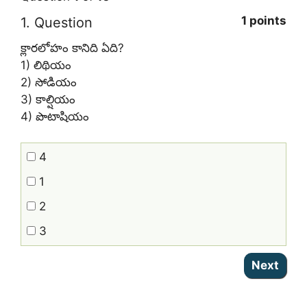
1 points
1
. Question
క్లారలోహం కానిది ఏది?
1) లిథియం
2) సోడియం
3) కాల్షియం
4) పొటాషియం
4
1
2
3