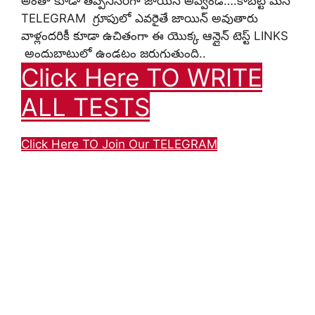
అంతా కూడా తప్పనిసరిగా జాయిన్ అవ్వండి….కాబట్టి మన
TELEGRAM గ్రూపులో ఎవరైతే జాయిన్ అవుతారు
వాళ్లందరికీ కూడా ఉచితంగా ఈ యొక్క ఆన్లైన్ టెస్ట్ LINKS
అందుబాటులో ఉండటం జరుగుతుంది..
Click Here TO WRITE
ALL TESTS
Click Here TO Join Our TELEGRAM