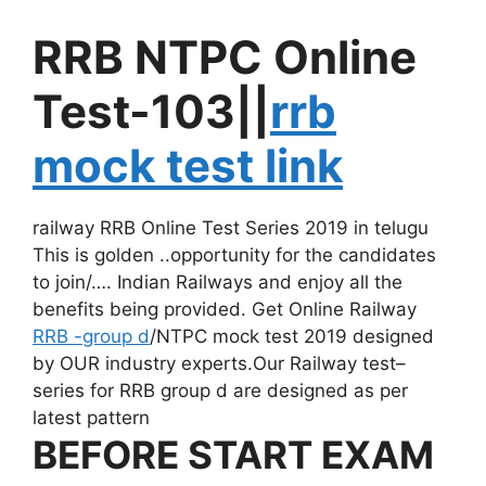
RRB NTPC Online
Test-103||
rrb
mock test link
railway RRB Online Test Series 2019 in telugu
This is golden ..opportunity for the candidates
to join/…. Indian Railways and enjoy all the
benefits being provided.
Get Online Railway
RRB -group d
/NTPC mock test 2019 designed
by OUR industry experts.Our Railway test–
series for RRB group d are designed as per
latest pattern
BEFORE START EXAM