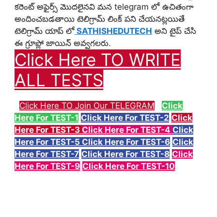
కరెంట్ అఫైర్స్ మొదలైనవి మన telegram లో ఉచితంగా
అందించబడతాయి
టెలిగ్రామ్ లింక్ పని చేయనట్లయితే
టెలిగ్రామ్ యాప్ లో
SATHISHEDUTECH
అని టైప్ చేసి
ఈ గ్రూప్లో జాయిన్ అవ్వగలరు.
Click Here TO WRITE
ALL TESTS
Click Here TO Join Our TELEGRAM
Click
Here For TEST-1
Click Here For TEST-2
Click
Here For TEST-3
Click Here For TEST-4
Click
Here For TEST-5
Click Here For TEST-6
Click
Here For TEST-7
Click Here For TEST-8
Click
Here For TEST-9
Click Here For TEST-10