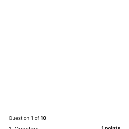
Question
1
of
10
1 points
1
. Question