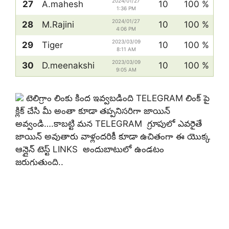
2024/01/27
27
A.mahesh
10
100 %
1:36 PM
2024/01/27
28
M.Rajini
10
100 %
4:06 PM
2023/03/09
29
Tiger
10
100 %
8:11 AM
2023/03/09
30
D.meenakshi
10
100 %
9:05 AM
టెలిగ్రాం లింకు కింద ఇవ్వబడింది TELEGRAM లింక్ పై
క్లిక్ చేసి మీ అంతా కూడా తప్పనిసరిగా జాయిన్
అవ్వండి….కాబట్టి మన TELEGRAM గ్రూపులో ఎవరైతే
జాయిన్ అవుతారు వాళ్లందరికీ కూడా ఉచితంగా ఈ యొక్క
ఆన్లైన్ టెస్ట్ LINKS అందుబాటులో ఉండటం
జరుగుతుంది..