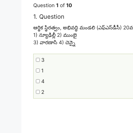
Question
1
of
10
1
. Question
ఆర్థిక స్థిరత్వం, అభివద్ధి మండలి (ఎఫ్‌ఎస్‌డీసీ)
1) న్యూఢిల్లీ 2) ముంబై
3) వారణాసి 4) చెన్నై
3
1
4
2