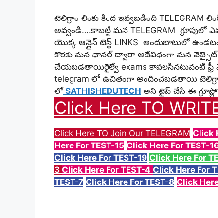
టెలిగ్రాం లింకు కింద ఇవ్వబడింది TELEGRAM లింక్
అవ్వండి….కాబట్టి మన TELEGRAM గ్రూపులో ఎవర
యొక్క ఆన్లైన్ టెస్ట్ LINKS అందుబాటులో ఉండటం
కొరకు మన ఛానల్ ద్వారా అదేవిధంగా మన వెబ్సైట్ ద్వ
చేయబడతాయిరైల్వే exams కావలసినటువంటి ఫ్రీ మ
telegram లో ఉచితంగా అందించబడతాయి
టెలిగ
లో
SATHISHEDUTECH
అని టైప్ చేసి ఈ గ్రూప
Click Here TO WRIT
Click Here TO Join Our TELEGRAM
Click
Here For TEST-15
Click Here For TEST-1
Click Here For TEST-19
Click Here For T
3
Click Here For TEST-4
Click Here For 
TEST-7
Click Here For TEST-8
Click Her