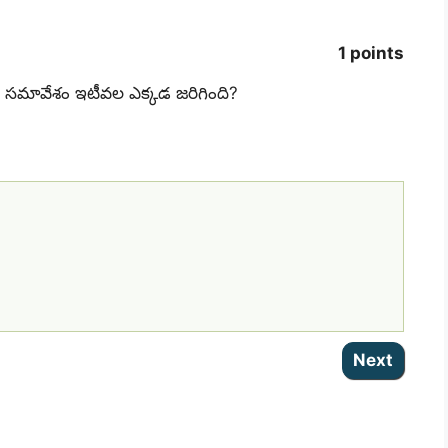
1 points
 20వ సమావేశం ఇటీవల ఎక్కడ జరిగింది?