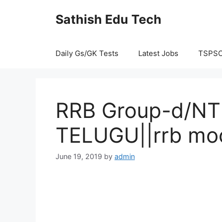
Skip
Sathish Edu Tech
to
content
Daily Gs/GK Tests
Latest Jobs
TSPS
RRB Group-d/NTP
TELUGU||rrb mock
June 19, 2019
by
admin