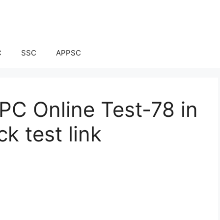
C
SSC
APPSC
C Online Test-78 in
 test link