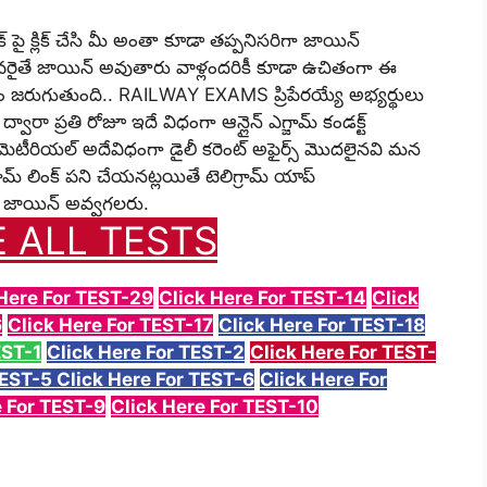
 పై క్లిక్ చేసి మీ అంతా కూడా తప్పనిసరిగా జాయిన్
ైతే జాయిన్ అవుతారు వాళ్లందరికీ కూడా ఉచితంగా ఈ
 జరుగుతుంది.. RAILWAY EXAMS ప్రిపేరయ్యే అభ్యర్థులు
ారా ప్రతి రోజూ ఇదే విధంగా ఆన్లైన్ ఎగ్జామ్ కండక్ట్
ెటీరియల్ అదేవిధంగా డైలీ కరెంట్ అఫైర్స్ మొదలైనవి మన
్రామ్ లింక్ పని చేయనట్లయితే టెలిగ్రామ్ యాప్
్లో జాయిన్ అవ్వగలరు.
E ALL TESTS
 Here For TEST-29
Click Here For TEST-14
Click
6
Click Here For TEST-17
Click Here For TEST-18
EST-1
Click Here For TEST-2
Click Here For TEST-
TEST-5
Click Here For TEST-6
Click Here For
e For TEST-9
Click Here For TEST-10