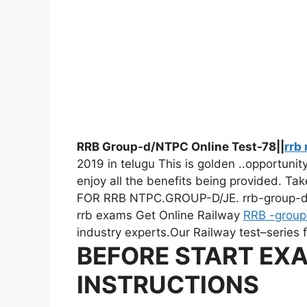
RRB Group-d/NTPC Online Test-78||
rrb 
2019 in telugu This is golden ..opportunit
enjoy all the benefits being provided. T
FOR RRB NTPC.GROUP-D/JE. rrb-group-d-n
rrb exams
Get Online Railway
RRB -group
industry experts.Our Railway test–series 
BEFORE START EX
INSTRUCTIONS