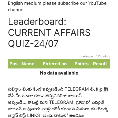
English medium please subscribe our YouTube
channel..
Leaderboard:
CURRENT AFFAIRS
QUIZ-24/07
maximum of 10 points
Pos.
Name
Entered on
Points
Result
No data available
టెలిగ్రాం లింకు కింద ఇవ్వబడింది TELEGRAM లింక్ పై క్లిక్
చేసి మీ అంతా కూడా తప్పనిసరిగా జాయిన్
అవ్వండి….కాబట్టి మన TELEGRAM గ్రూపులో ఎవరైతే
జాయిన్ అవుతారు వాళ్లందరికీ కూడా ఉచితంగా ఈ యొక్క
ఆన్లైన్ టెస్ట్ LINKS అందుబాటులో ఉండటం