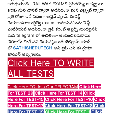
జరుగుతుంది.. RAILWAY EXAMS ప్రిపేరయ్యే అభ్యర్థులు
కొరకు మన ఛానల్ ద్వారా అదేవిధంగా మన వెబ్సైట్ ద్వారా
ప్రతి రోజూ ఇదే విధంగా ఆన్లైన్ ఎగ్జామ్ కండక్ట్
చేయబడతాయిరైల్వే exams కావలసినటువంటి ఫ్రీ
మెటీరియల్ అదేవిధంగా డైలీ కరెంట్ అఫైర్స్ మొదలైనవి
మన telegram లో ఉచితంగా అందించబడతాయి
టెలిగ్రామ్ లింక్ పని చేయనట్లయితే టెలిగ్రామ్ యాప్
లో
SATHISHEDUTECH
అని టైప్ చేసి ఈ గ్రూప్లో
జాయిన్ అవ్వగలరు.
Click Here TO WRITE
ALL TESTS
Click Here TO Join Our TELEGRAM
Click Here
For TEST-29
Click Here For TEST-14
Click
Here For TEST-15
Click Here For TEST-16
Click
Here For TEST-17
Click Here For TEST-18
Click
Here For TEST-19
Click Here For TEST-1
Click