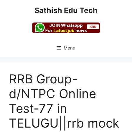
Skip
Sathish Edu Tech
to
content
Menu
RRB Group-
d/NTPC Online
Test-77 in
TELUGU||rrb mock