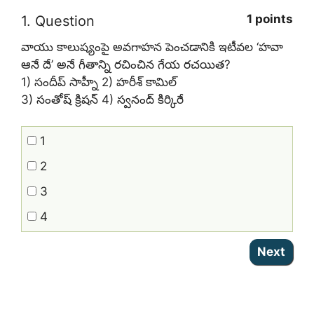
1 points
1
. Question
వాయు కాలుష్యంపై అవగాహన పెంచడానికి ఇటీవల ‘హవా
ఆనే దే’ అనే గీతాన్ని రచించిన గేయ రచయిత?
1) సందీప్‌ సాహ్నీ 2) హరీశ్‌ కామిల్‌
3) సంతోష్‌ క్రిషన్‌ 4) స్వనంద్‌ కిర్కిరే
1
2
3
4