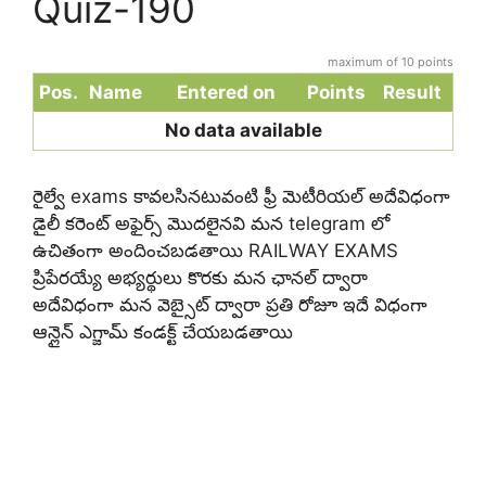
Quiz-190
maximum of 10 points
Pos.
Name
Entered on
Points
Result
No data available
రైల్వే exams కావలసినటువంటి ఫ్రీ మెటీరియల్ అదేవిధంగా
డైలీ కరెంట్ అఫైర్స్ మొదలైనవి మన telegram లో
ఉచితంగా అందించబడతాయి
RAILWAY EXAMS
ప్రిపేరయ్యే అభ్యర్థులు కొరకు మన ఛానల్ ద్వారా
అదేవిధంగా మన వెబ్సైట్ ద్వారా ప్రతి రోజూ ఇదే విధంగా
ఆన్లైన్ ఎగ్జామ్ కండక్ట్ చేయబడతాయి