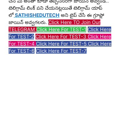
చేసి మీ అంతా కూడా తప్పనిసరిగా జాయిన్ అవ్వండి..
టెలిగ్రామ్ లింక్ పని చేయనట్లయితే టెలిగ్రామ్ యాప్
లో
SATHISHEDUTECH
అని టైప్ చేసి ఈ గ్రూప్లో
జాయిన్ అవ్వగలరు.
Click Here TO Join Our
TELEGRAM
Click Here For TEST-1
Click Here
For TEST-2
Click Here For TEST-3
Click Here
For TEST-4
Click Here For TEST-5
Click Here
For TEST-6
Click Here For TEST-7