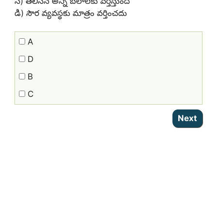
సి) తెలిసిన అన్ని బలాలకు వర్తిస్తుంది
డి) సౌర వ్యవస్థకు మాత్రం వర్తించదు
A
D
B
C