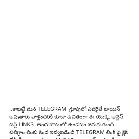
..కాబట్టి మన TELEGRAM గ్రూపులో ఎవరైతే జాయిన్
అవుతారు వాళ్లందరికీ కూడా ఉచితంగా ఈ యొక్క ఆన్లైన్
టెస్ట్ LINKS అందుబాటులో ఉండటం జరుగుతుంది..
టెలిగ్రాం లింకు కింద ఇవ్వబడింది TELEGRAM లింక్ పై క్లిక్