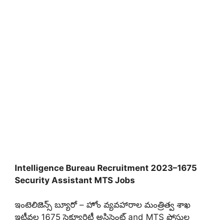
Intelligence Bureau Recruitment 2023–1675
Security Assistant MTS Jobs
ఇంటెలిజెన్స్ బ్యూరో – హోం వ్యవహారాల మంత్రిత్వ శాఖ
ఇటీవల 1675 సెక్యూరిటీ అసిస్టెంట్ and MTS పోస్టుల