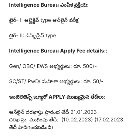
Intelligence Bureau ఎంపిక ప్రక్రి
య:
టైర్- I: ఆబ్జెక్టివ్ type ఆన్‌లైన్ పరీక్ష
టైర్- II: డిస్క్రిప్టివ్ type
Intelligence Bureau Apply Fee details::
Gen/ OBC/ EWS అభ్యర్థులు: రూ. 500/-
SC/ST/ PwD/ మహిళా అభ్యర్థులు: రూ. 50/-
ఇంటెలిజెన్స్ బ్యూరో APPLY ముఖ్యమైన తేదీలు:
ఆన్‌లైన్ దరఖాస్తు ప్రారంభ తేదీ 21.01.2023
దరఖాస్తు ముగింపు తేదీ:: (10.02.2023) (17.02.2023
తేదీ పొడిగించబడింది)