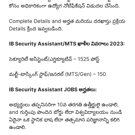
కోసం అధికారికంగా ఉద్యోగ నోటిఫికేషన్ విడుదల చేసింది.
Complete Details and అర్హత మరియు దరఖాస్తు ప్రక్రియ
Details క్రింద ఇవ్వబడింది.
IB Security Assistant/MTS ఖాళీల వివరాలు 2023:
సెక్యూరిటీ అసిస్టెంట్/ఎగ్జిక్యూటివ్ – 1525 పోస్ట్
మల్టీ-టాస్కింగ్ స్టాఫ్/జనరల్ (MTS/Gen) – 150
IB Security Assistant JOBS అర్హతలు:
అభ్యర్థులు తప్పనిసరిగా 10వ తరగతి ఉత్తీర్ణులై ఉండాలి,
and గుర్తింపు పొందిన బోర్డు లేదా విశ్వవిద్యాలయం నుండి
ఏదైనా ఒక స్థానిక భాష లేదా తత్సమాన పరిజ్ఞానాన్ని కలిగి
ఉండాలి.