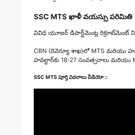
SSC MTS ఖాళీ వయస్సు పరిమితి
వివిధ యూజర్ డిపార్ట్‌మెంట్ల రిక్రూట్‌మెం
CBN (రెవెన్యూ శాఖ)లో MTS మరియు హవ
హవల్దార్‌కు 18-27 సంవత్సరాలు మరియు MTS
SSC MTS పూర్తి వివరాలు వీడియో ::