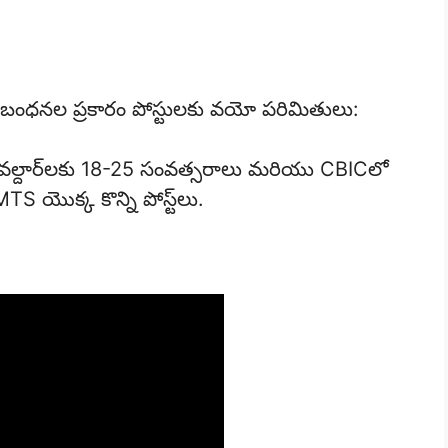
ట్ నిబంధనల ప్రకారం పోస్టులకు వయో పరిమితులు:
ల్దార్‌లకు 18-25 సంవత్సరాలు మరియు CBICలో
 యొక్క కొన్ని పోస్ట్‌లు.