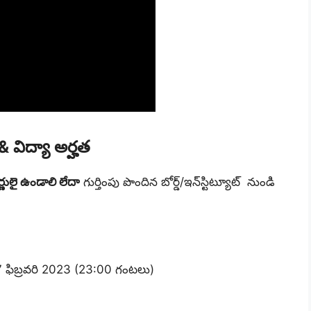
& విద్యా అర్హత
ీర్ణులై ఉండాలి లేదా
గుర్తింపు పొందిన బోర్డ్/ఇన్‌స్టిట్యూట్
నుండి
 17 ఫిబ్రవరి 2023 (23:00 గంటలు)