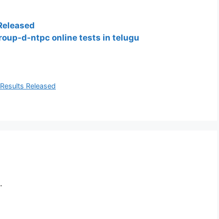
Released
roup-d-ntpc online tests in telugu
esults Released
.