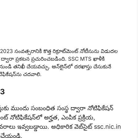
 2023 సంవత్సరానికి కొత్త రిక్రూట్‌మెంట్ నోటీసును విడుదల
 ద్వారా ప్రకటన ప్రచురించబడింది.
SSC MTS ఖాళీకి
నుండి తనిఖీ చేయవచ్చు.
ఆన్‌లైన్‌లో దరఖాస్తు చేసుకునే
ిఫికేషన్‌ను చదవాలి.
23
స్తుకు ముందు సంబంధిత సంస్థ ద్వారా నోటిఫికేషన్
 నోటిఫికేషన్‌లో అర్హత, ఎంపిక ప్రక్రియ,
ాలు ఇవ్వబడ్డాయి. అధికారిక వెబ్‌సైట్ ssc.nic.in
డ్ చేయండి.