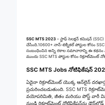
SSC MTS 2023
– స్టాఫ్ సెలక్షన్ కమిషన్ (SSC)
చేసింది.10600+ నాన్-టెక్నికల్ పోస్టుల కోసం SSC
సంబంధించిన అన్ని రకాల సమాచారాన్ని ఈ కథనం 
ముందు SSC MTS పోస్టుల కోసం రిక్రూట్‌మెంట్ నోట
SSC MTS Jobs నోటిఫికేషన్ 20
ఏదైనా రిక్రూట్‌మెంట్ యొక్క ఆన్‌లైన్ దరఖా
ప్రచురించబడుతుంది. SSC MTS రిక్రూట్‌మెంట్
వయోపరిమితి, జీతం మరియు పోస్ట్ వారీ వివర
నుండి రిక్రూట్‌మెంట్ నోటిఫికేషన్‌ను డౌన్‌లో