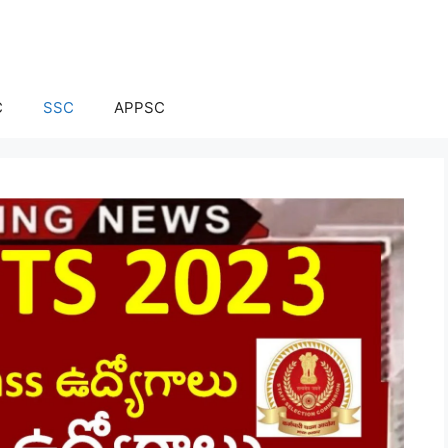
C
SSC
APPSC