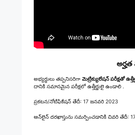
అర్హత 
అభ్యర్థులు తప్పనిసరిగా
మెట్రిక్యులేషన్ పరీక్షతో ఉత్త
దానికి సమానమైన పరీక్షలో ఉత్తీర్ణులై ఉండాలి .
ప్రకటన/నోటిఫికేషన్ తేదీ: 17 జనవరి 2023
ఆన్‌లైన్ దరఖాస్తును సమర్పించడానికి చివరి తేదీ: