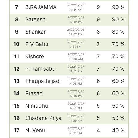
2022/12/27
7
B.RAJAMMA
9
90 %
11:44 AM
2022/12/27
8
Sateesh
9
90 %
12:12 PM
2023/02/05
9
Shankar
8
80 %
12:42 PM
2022/12/27
10
P V Babu
7
70 %
3:15 PM
2022/12/27
11
Kishore
7
70 %
10:49 AM
2022/12/27
12
P. Rambabu
7
70 %
11:31 AM
2022/12/27
13
Thirupathi.jadi
6
60 %
4:02 PM
2022/12/27
14
Prasad
6
60 %
12:15 PM
2022/12/27
15
N madhu
5
50 %
6:46 PM
2022/12/27
16
Chadana Priya
5
50 %
11:59 AM
2022/12/27
17
N. Venu
4
40 %
2:03 PM