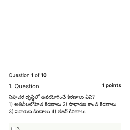
Question
1
of
10
1 points
1
. Question
నిషాచర దృష్టిలో ఉపయోగించే కిరణాలు ఏవి?
1) అతినీలలోహిత కిరణాలు 2) సాధారణ కాంతి కిరణాలు
3) పరారుణ కిరణాలు 4) లేజర్ కిరణాలు
3