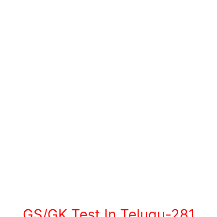
GS/GK Test In Telugu-281