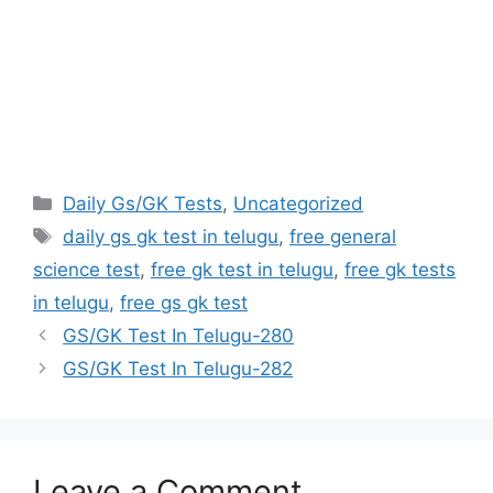
Categories
Daily Gs/GK Tests
,
Uncategorized
Tags
daily gs gk test in telugu
,
free general
science test
,
free gk test in telugu
,
free gk tests
in telugu
,
free gs gk test
GS/GK Test In Telugu-280
GS/GK Test In Telugu-282
Leave a Comment