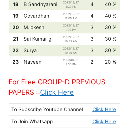
2022/12/27
18
B Sandhyarani
4
40 %
3:33 PM
2022/12/27
19
Govardhan
4
40 %
11:09 AM
2022/12/27
20
M.lokesh
3
30 %
1:09 PM
2022/12/27
21
Sai Kumar g
3
30 %
10:35 AM
2022/12/27
22
Surya
3
30 %
10:49 AM
2023/01/01
23
Naveen
2
20 %
5:30 PM
For Free GROUP-D PREVIOUS
PAPERS ::
Click Here
To Subscribe
Youtube Channel
Click Here
To Join
Whatsapp
Click Here