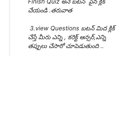
Finish Quiz అనే బటన్ పైన క్లిక్
చేయండి .తరువాత
3.view Questions బటన్ మిద క్లిక్
చేస్తే మీరు ఎన్ని , కరెక్ట్ ఆన్సర్,ఎన్ని
తప్పులు చేసారో చూపెడుతుంది ..