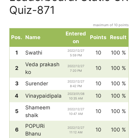
Quiz-871
maximum of 10 points
Entered
Pos.
Name
Points
Result
on
2022/12/27
1
Swathi
10
100 %
5:59 PM
Veda prakash
2022/12/27
2
10
100 %
7:20 PM
ko
2022/12/27
3
Surender
10
100 %
8:42 PM
2023/01/08
4
Vinaypaidipala
10
100 %
10:35 AM
Shameem
2022/12/27
5
10
100 %
10:47 AM
shaik
POPURi
2022/12/27
6
10
100 %
11:12 AM
Bhanu