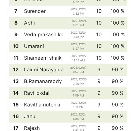
4:52 PM
2022/12/24
7
Surender
10
100 %
2:32 PM
2022/12/24
8
Abhi
10
100 %
3:01 PM
2022/12/24
9
Veda prakash ko
10
100 %
3:43 PM
2022/12/24
10
Umarani
10
100 %
5:27 PM
2022/12/27
11
Shameem shaik
10
100 %
11:17 AM
2025/02/07
12
Laxmi Narayan a
9
90 %
1:57 PM
2022/12/30
13
B.Ramanareddy
9
90 %
3:26 PM
2022/12/24
14
Ravi lokdal
9
90 %
1:09 PM
2022/12/24
15
Kavitha nutenki
9
90 %
1:11 PM
2022/12/24
16
Janu
9
90 %
1:34 PM
2022/12/24
17
Rajesh
9
90 %
1:47 PM