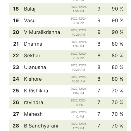
2022/12/24
18
Balaji
9
90 %
1:58 PM
2022/12/24
19
Vasu
9
90 %
3:20 PM
2022/12/27
20
V Muralikrishna
9
90 %
10:29 AM
2022/12/24
21
Dharma
8
80 %
1:34 PM
2022/12/24
22
Sekhar
8
80 %
2:35 PM
2022/12/27
23
U.anusha
8
80 %
10:29 AM
2022/12/27
24
Kishore
8
80 %
10:57 AM
2022/12/24
25
K.Rishikha
7
70 %
1:04 PM
2022/12/24
26
ravindra
7
70 %
1:11 PM
2022/12/24
27
Mahesh
7
70 %
1:12 PM
2022/12/24
28
B Sandhyarani
7
70 %
1:23 PM