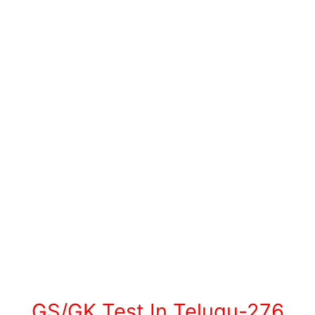
GS/GK Test In Telugu-276