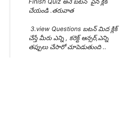
Finish Quiz అనే బటన్ పైన క్లిక్
చేయండి .తరువాత
3.view Questions బటన్ మిద క్లిక్
చేస్తే మీరు ఎన్ని , కరెక్ట్ ఆన్సర్,ఎన్ని
తప్పులు చేసారో చూపెడుతుంది ..