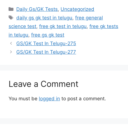
Categories
Daily Gs/GK Tests
,
Uncategorized
Tags
daily gs gk test in telugu
,
free general
science test
,
free gk test in telugu
,
free gk tests
in telugu
,
free gs gk test
GS/GK Test In Telugu-275
GS/GK Test In Telugu-277
Leave a Comment
You must be
logged in
to post a comment.