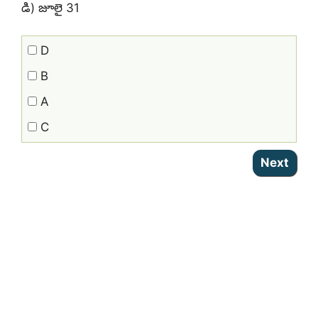
డి) జూలై 31
D
B
A
C