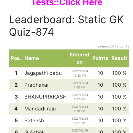
Tests::Click Here
Leaderboard: Static GK
Quiz-874
maximum of 10 points
Entered
Pos.
Name
Points
Result
on
2022/12/24
1
Jagapathi babu
10
100 %
12:42 PM
2022/12/24
2
Prabhakar
10
100 %
1:00 PM
2022/12/24
3
BHANUPRAKASH
10
100 %
1:07 PM
2022/12/24
4
Mandadi raju
10
100 %
1:20 PM
2022/12/24
5
Sateesh
10
100 %
1:27 PM
2023/02/16
6
G.Ashok
10
100 %