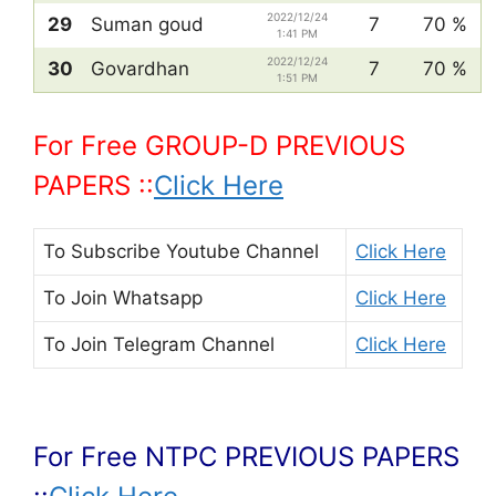
2022/12/24
29
Suman goud
7
70 %
1:41 PM
2022/12/24
30
Govardhan
7
70 %
1:51 PM
For Free GROUP-D PREVIOUS
PAPERS ::
Click Here
To Subscribe
Youtube Channel
Click Here
To Join
Whatsapp
Click Here
To Join
Telegram Channel
Click Here
For Free NTPC PREVIOUS PAPERS