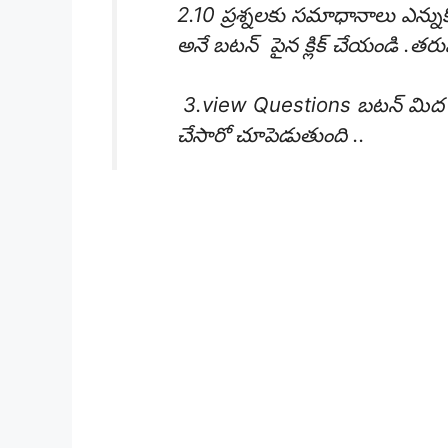
2.10 ప్రశ్నలకు సమాధానాలు ఎన్న
అనే బటన్ పైన క్లిక్ చేయండి .త
3.view Questions బటన్ మిద క్లిక్ చ
చేసారో చూపెడుతుంది ..