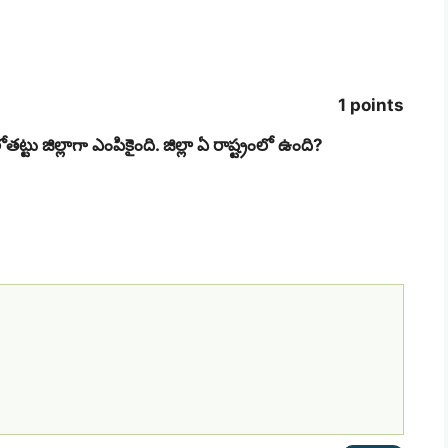
1 points
ు జిల్లాగా ఎంపికైంది. జిల్లా ఏ రాష్ట్రంలో ఉంది?