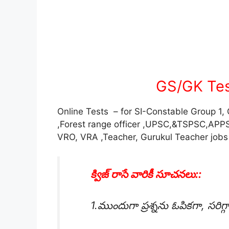
GS/GK Tes
Online Tests – for SI-Constable Group 1,
,Forest range officer ,UPSC,&TSPSC,AP
VRO, VRA ,Teacher, Gurukul Teacher jobs
క్విజ్ రాసే వారికీ సూచనలు::
1.ముందుగా ప్రశ్నను ఓపికగా, సరిగ్