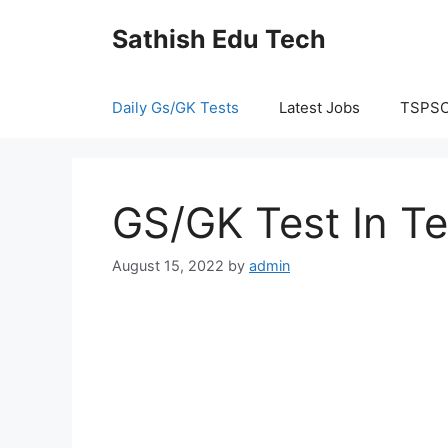
Skip
Sathish Edu Tech
to
content
Daily Gs/GK Tests
Latest Jobs
TSPS
GS/GK Test In T
August 15, 2022
by
admin