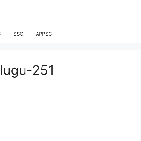
C
SSC
APPSC
elugu-251