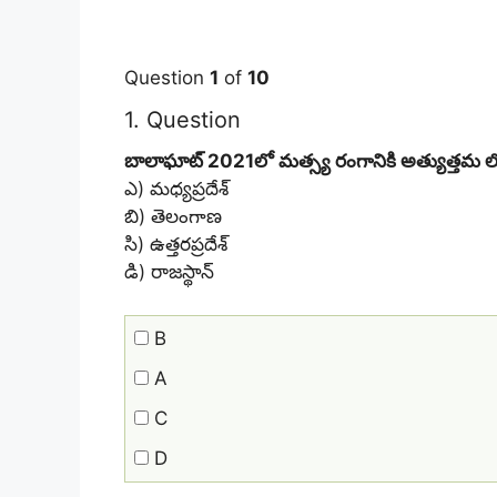
Question
1
of
10
1
. Question
బాలాఘాట్ 2021లో మత్స్య రంగానికి అత్యుత్తమ లోతట్ట
ఎ) మధ్యప్రదేశ్
బి) తెలంగాణ
సి) ఉత్తరప్రదేశ్
డి) రాజస్థాన్
B
A
C
D