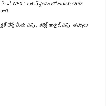
ుకోగానే NEXT బటన్ స్థానం లో Finish Quiz
రువాత
ేస్తే మీరు ఎన్ని , కరెక్ట్ ఆన్సర్,ఎన్ని తప్పులు