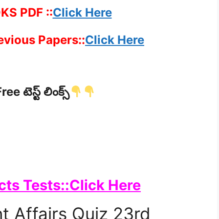
KS PDF ::
Click Here
evious Papers::
Click Here
ree టెస్ట్ లింక్స్
cts Tests::Click Here
t Affairs Quiz 23rd