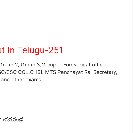
t In Telugu-251
 Group 2, Group 3,Group-d Forest beat officer
PSC/SSC CGL,CHSL MTS Panchayat Raj Secretary,
 and other exams..
గా చదవండి.