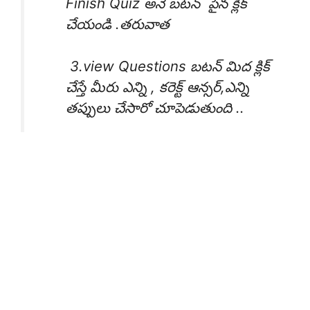
Finish Quiz అనే బటన్ పైన క్లిక్
చేయండి .తరువాత
3.view Questions బటన్ మిద క్లిక్
చేస్తే మీరు ఎన్ని , కరెక్ట్ ఆన్సర్,ఎన్ని
తప్పులు చేసారో చూపెడుతుంది ..