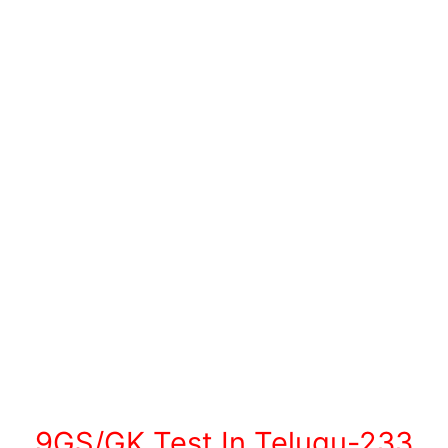
9GS/GK Test In Telugu-233