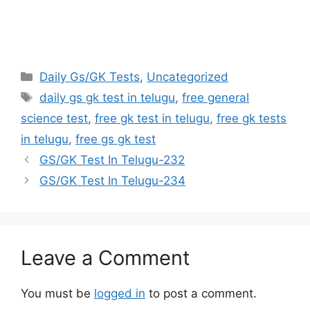
Categories
Daily Gs/GK Tests
,
Uncategorized
Tags
daily gs gk test in telugu
,
free general
science test
,
free gk test in telugu
,
free gk tests
in telugu
,
free gs gk test
GS/GK Test In Telugu-232
GS/GK Test In Telugu-234
Leave a Comment
You must be
logged in
to post a comment.