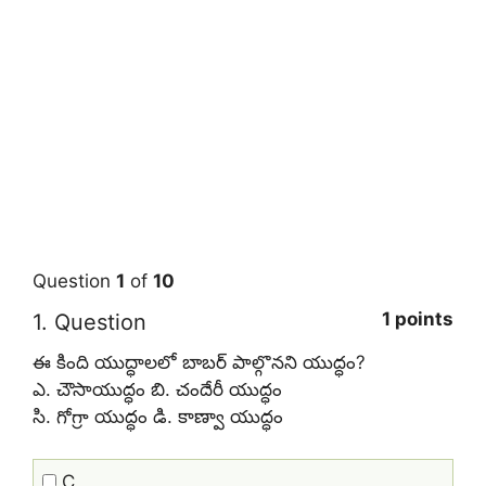
Question
1
of
10
1 points
1
. Question
ఈ కింది యుద్ధాలలో బాబర్‌ పాల్గొనని యుద్ధం?
ఎ. చౌసాయుద్ధం బి. చందేరీ యుద్ధం
సి. గోగ్రా యుద్ధం డి. కాణ్వా యుద్ధం
C