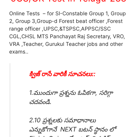
Online Tests – for SI-Constable Group 1, Group
2, Group 3,Group-d Forest beat officer ,Forest
range officer ,UPSC,&TSPSC,APPSC/SSC
CGL,CHSL MTS Panchayat Raj Secretary, VRO,
VRA ,Teacher, Gurukul Teacher jobs and other
exams..
క్విజ్ రాసే వారికీ సూచనలు::
1.ముందుగా ప్రశ్నను ఓపికగా, సరిగ్గా
చదవండి.
2.10 ప్రశ్నలకు సమాధానాలు
ఎన్నుకోగానే NEXT బటన్ స్థానం లో