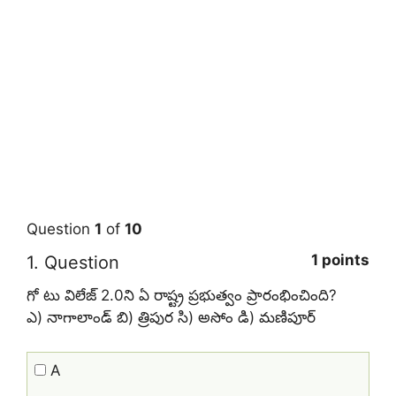
Question
1
of
10
1 points
1
. Question
గో టు విలేజ్ 2.0ని ఏ రాష్ట్ర ప్రభుత్వం ప్రారంభించింది?
ఎ) నాగాలాండ్ బి) త్రిపుర సి) అసోం డి) మణిపూర్
A