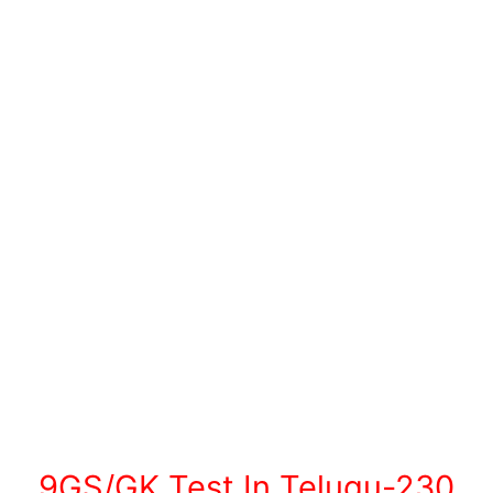
9GS/GK Test In Telugu-230