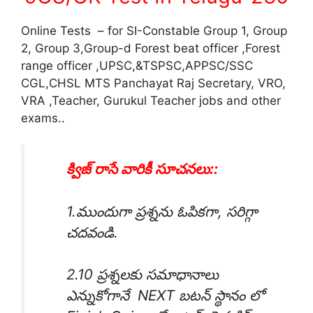
Online Tests – for SI-Constable Group 1, Group
2, Group 3,Group-d Forest beat officer ,Forest
range officer ,UPSC,&TSPSC,APPSC/SSC
CGL,CHSL MTS Panchayat Raj Secretary, VRO,
VRA ,Teacher, Gurukul Teacher jobs and other
exams..
క్విజ్ రాసే వారికీ సూచనలు::
1.ముందుగా ప్రశ్నను ఓపికగా, సరిగ్గా
చదవండి.
2.10 ప్రశ్నలకు సమాధానాలు
ఎన్నుకోగానే NEXT బటన్ స్థానం లో