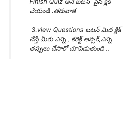
Finish Quiz అనే బటన్ పైన క్లిక్
చేయండి .తరువాత
3.view Questions బటన్ మిద క్లిక్
చేస్తే మీరు ఎన్ని , కరెక్ట్ ఆన్సర్,ఎన్ని
తప్పులు చేసారో చూపెడుతుంది ..