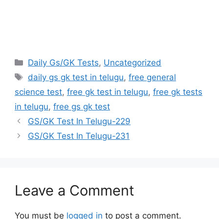
Categories
Daily Gs/GK Tests
,
Uncategorized
Tags
daily gs gk test in telugu
,
free general
science test
,
free gk test in telugu
,
free gk tests
in telugu
,
free gs gk test
GS/GK Test In Telugu-229
GS/GK Test In Telugu-231
Leave a Comment
You must be
logged in
to post a comment.