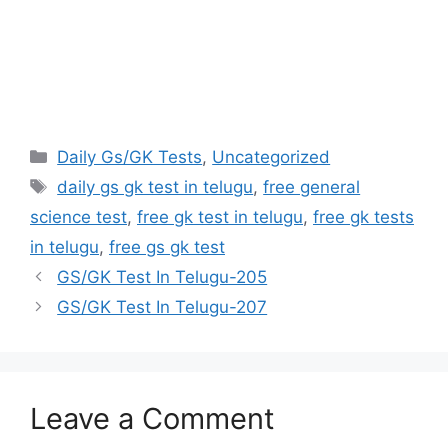
Categories
Daily Gs/GK Tests
,
Uncategorized
Tags
daily gs gk test in telugu
,
free general
science test
,
free gk test in telugu
,
free gk tests
in telugu
,
free gs gk test
GS/GK Test In Telugu-205
GS/GK Test In Telugu-207
Leave a Comment