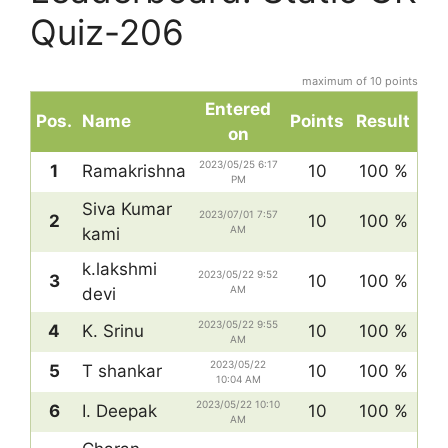
Quiz-206
maximum of 10 points
Entered
Pos.
Name
Points
Result
on
2023/05/25 6:17
1
Ramakrishna
10
100 %
PM
Siva Kumar
2023/07/01 7:57
2
10
100 %
AM
kami
k.lakshmi
2023/05/22 9:52
3
10
100 %
AM
devi
2023/05/22 9:55
4
K. Srinu
10
100 %
AM
2023/05/22
5
T shankar
10
100 %
10:04 AM
2023/05/22 10:10
6
I. Deepak
10
100 %
AM