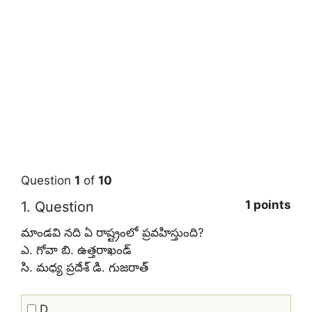
Question
1
of
10
1 points
1
. Question
మాండవి నది ఏ రాష్ట్రంలో ప్రవహిస్తుంది?
ఎ. గోవా బి. ఉత్తరాఖండ్‌
సి. మధ్య ప్రదేశ్‌ డి. గుజరాత్‌
D