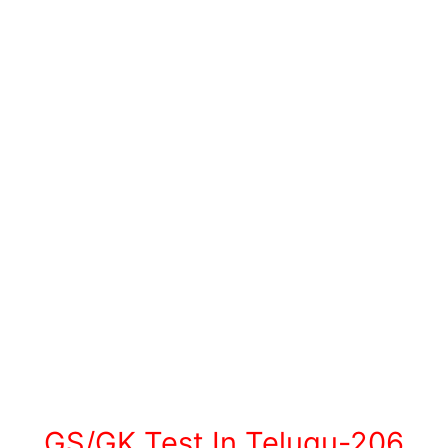
GS/GK Test In Telugu-206