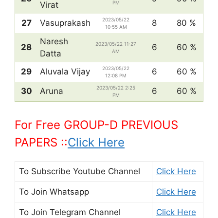
PM
Virat
2023/05/22
27
Vasuprakash
8
80 %
10:55 AM
Naresh
2023/05/22 11:27
28
6
60 %
AM
Datta
2023/05/22
29
Aluvala Vijay
6
60 %
12:08 PM
2023/05/22 2:25
30
Aruna
6
60 %
PM
For Free GROUP-D PREVIOUS
PAPERS ::
Click Here
To Subscribe
Youtube Channel
Click Here
To Join
Whatsapp
Click Here
To Join
Telegram Channel
Click Here