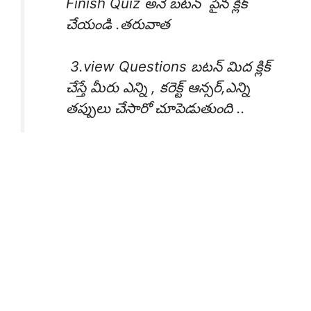
Finish Quiz అనే బటన్ పైన క్లిక్
చేయండి .తరువాత
3.view Questions బటన్ మిద క్లిక్
చేస్తే మీరు ఎన్ని , కరెక్ట్ ఆన్సర్,ఎన్ని
తప్పులు చేసారో చూపెడుతుంది ..