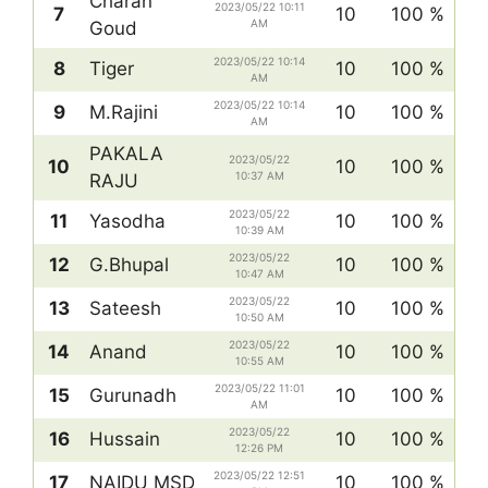
Charan
2023/05/22 10:11
7
10
100 %
AM
Goud
2023/05/22 10:14
8
Tiger
10
100 %
AM
2023/05/22 10:14
9
M.Rajini
10
100 %
AM
PAKALA
2023/05/22
10
10
100 %
10:37 AM
RAJU
2023/05/22
11
Yasodha
10
100 %
10:39 AM
2023/05/22
12
G.Bhupal
10
100 %
10:47 AM
2023/05/22
13
Sateesh
10
100 %
10:50 AM
2023/05/22
14
Anand
10
100 %
10:55 AM
2023/05/22 11:01
15
Gurunadh
10
100 %
AM
2023/05/22
16
Hussain
10
100 %
12:26 PM
2023/05/22 12:51
17
NAIDU MSD
10
100 %