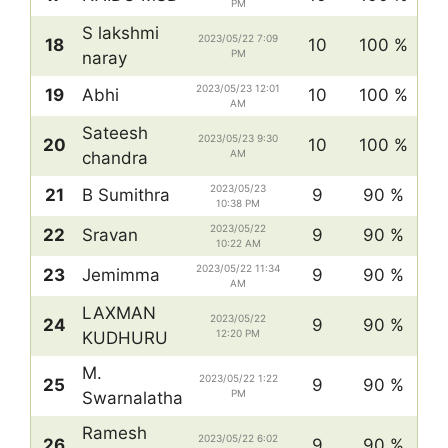
PM
S lakshmi
2023/05/22 7:09
18
10
100 %
PM
naray
2023/05/23 12:01
19
Abhi
10
100 %
AM
Sateesh
2023/05/23 9:30
20
10
100 %
AM
chandra
2023/05/23
21
B Sumithra
9
90 %
10:38 PM
2023/05/22
22
Sravan
9
90 %
10:22 AM
2023/05/22 11:34
23
Jemimma
9
90 %
AM
LAXMAN
2023/05/22
24
9
90 %
12:20 PM
KUDHURU
M.
2023/05/22 1:22
25
9
90 %
PM
Swarnalatha
Ramesh
2023/05/22 6:02
26
9
90 %