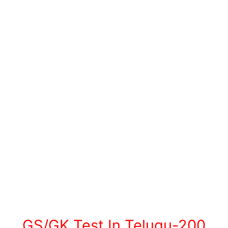
GS/GK Test In Telugu-200