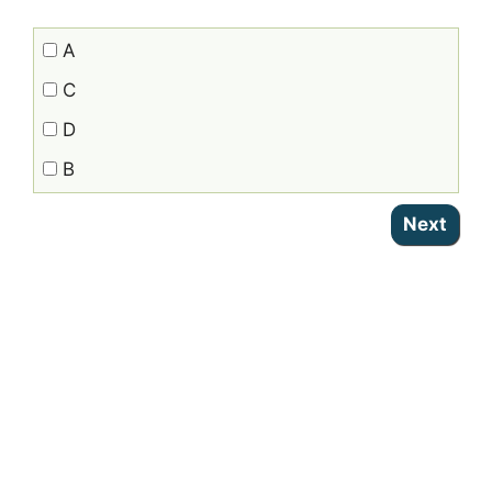
A
C
D
B