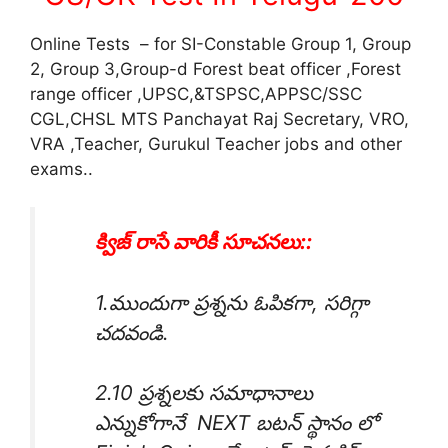
Online Tests – for SI-Constable Group 1, Group
2, Group 3,Group-d Forest beat officer ,Forest
range officer ,UPSC,&TSPSC,APPSC/SSC
CGL,CHSL MTS Panchayat Raj Secretary, VRO,
VRA ,Teacher, Gurukul Teacher jobs and other
exams..
క్విజ్ రాసే వారికీ సూచనలు::
1.ముందుగా ప్రశ్నను ఓపికగా, సరిగ్గా
చదవండి.
2.10 ప్రశ్నలకు సమాధానాలు
ఎన్నుకోగానే NEXT బటన్ స్థానం లో