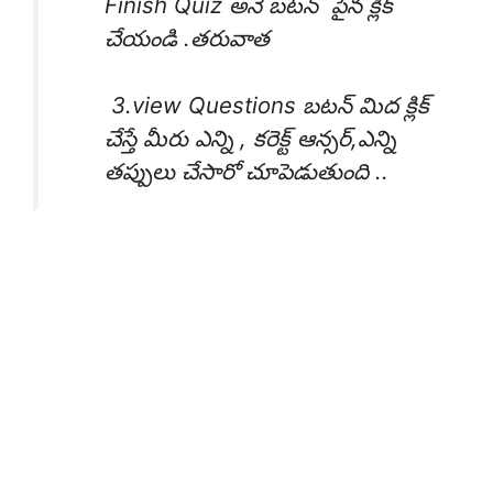
Finish Quiz అనే బటన్ పైన క్లిక్
చేయండి .తరువాత
3.view Questions బటన్ మిద క్లిక్
చేస్తే మీరు ఎన్ని , కరెక్ట్ ఆన్సర్,ఎన్ని
తప్పులు చేసారో చూపెడుతుంది ..