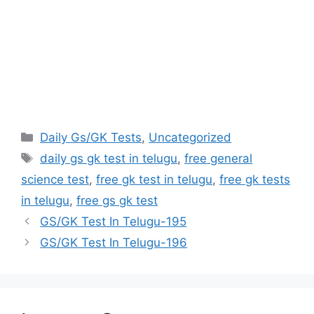
Categories
Daily Gs/GK Tests
,
Uncategorized
Tags
daily gs gk test in telugu
,
free general
science test
,
free gk test in telugu
,
free gk tests
in telugu
,
free gs gk test
GS/GK Test In Telugu-195
GS/GK Test In Telugu-196