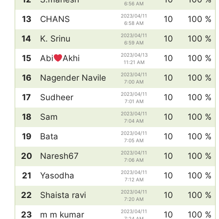
6:56 AM
2023/04/11
13
CHANS
10
100 %
6:58 AM
2023/04/11
14
K. Srinu
10
100 %
6:59 AM
2023/04/13
15
Abi
Akhi
10
100 %
11:21 AM
2023/04/11
16
Nagender Navile
10
100 %
7:00 AM
2023/04/11
17
Sudheer
10
100 %
7:01 AM
2023/04/11
18
Sam
10
100 %
7:04 AM
2023/04/11
19
Bata
10
100 %
7:05 AM
2023/04/11
20
Naresh67
10
100 %
7:06 AM
2023/04/11
21
Yasodha
10
100 %
7:12 AM
2023/04/11
22
Shaista ravi
10
100 %
7:20 AM
2023/04/11
23
m m kumar
10
100 %
7:24 AM