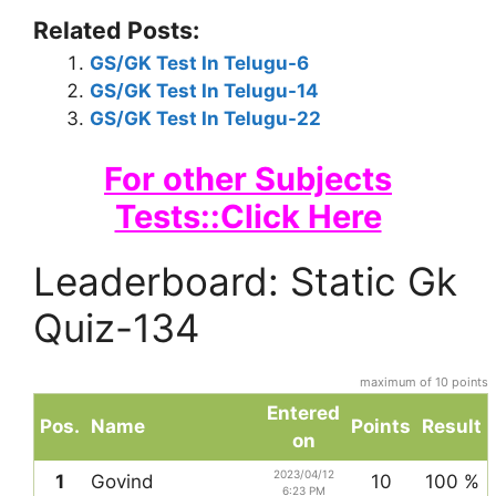
Related Posts:
GS/GK Test In Telugu-6
GS/GK Test In Telugu-14
GS/GK Test In Telugu-22
For other Subjects
Tests::Click Here
Leaderboard: Static Gk
Quiz-134
maximum of 10 points
Entered
Pos.
Name
Points
Result
on
2023/04/12
1
Govind
10
100 %
6:23 PM