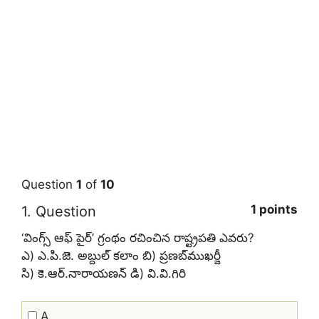
Question
1
of
10
1 points
1
. Question
‘వింగ్స్‌ ఆఫ్‌ పైర్‌’ గ్రంథం రచించిన రాష్ట్రపతి ఎవరు?
ఎ) ఎ.పి.జె. అబ్దుల్‌ కలాం బి) ప్రణబ్‌ముఖర్జీ
సి) కె.ఆర్‌.నారాయణన్‌ డి) వి.వి.గిరి
A