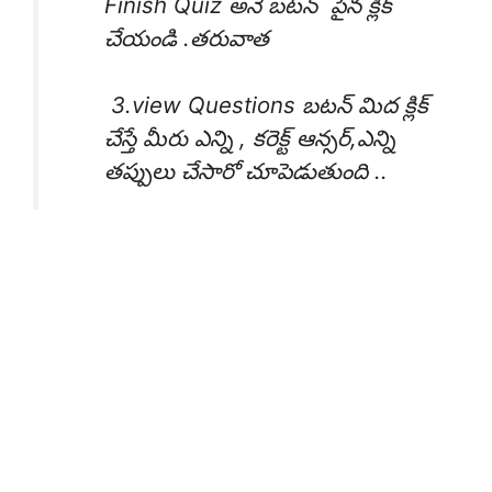
Finish Quiz అనే బటన్ పైన క్లిక్
చేయండి .తరువాత
3.view Questions బటన్ మిద క్లిక్
చేస్తే మీరు ఎన్ని , కరెక్ట్ ఆన్సర్,ఎన్ని
తప్పులు చేసారో చూపెడుతుంది ..