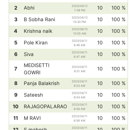
2023/04/12
2
Abhi
10
100 %
7:08 PM
2023/04/12
3
B Sobha Rani
10
100 %
10:30 PM
2023/06/15
4
Krishna naik
10
100 %
10:05 AM
2023/04/11
5
Pole Kiran
10
100 %
6:46 AM
2023/04/11
6
Siva
10
100 %
6:47 AM
MEDISETTI
2023/04/11
7
10
100 %
6:51 AM
GOWRI
2023/04/11
8
Panja Balakrish
10
100 %
6:53 AM
2023/04/11
9
Sateesh
10
100 %
6:54 AM
2023/04/11
10
RAJAGOPALARAO
10
100 %
6:56 AM
2023/04/11
11
M RAVI
10
100 %
6:56 AM
2023/04/11
12
S.mahesh
10
100 %