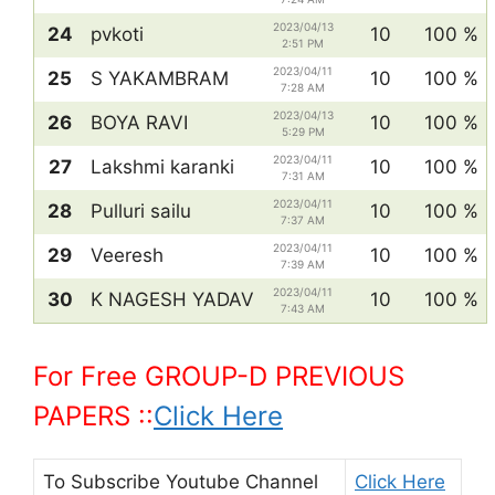
2023/04/13
24
pvkoti
10
100 %
2:51 PM
2023/04/11
25
S YAKAMBRAM
10
100 %
7:28 AM
2023/04/13
26
BOYA RAVI
10
100 %
5:29 PM
2023/04/11
27
Lakshmi karanki
10
100 %
7:31 AM
2023/04/11
28
Pulluri sailu
10
100 %
7:37 AM
2023/04/11
29
Veeresh
10
100 %
7:39 AM
2023/04/11
30
K NAGESH YADAV
10
100 %
7:43 AM
For Free GROUP-D PREVIOUS
PAPERS ::
Click Here
To Subscribe
Youtube Channel
Click Here