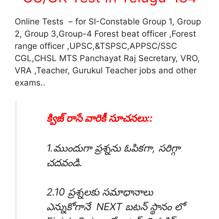
Online Tests – for SI-Constable Group 1, Group
2, Group 3,Group-4 Forest beat officer ,Forest
range officer ,UPSC,&TSPSC,APPSC/SSC
CGL,CHSL MTS Panchayat Raj Secretary, VRO,
VRA ,Teacher, Gurukul Teacher jobs and other
exams..
క్విజ్ రాసే వారికీ సూచనలు::
1.ముందుగా ప్రశ్నను ఓపికగా, సరిగ్గా
చదవండి.
2.10 ప్రశ్నలకు సమాధానాలు
ఎన్నుకోగానే NEXT బటన్ స్థానం లో