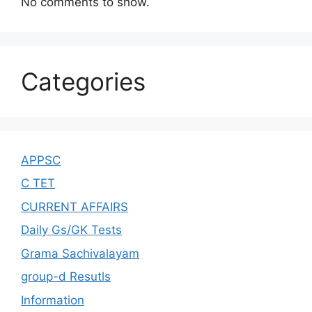
No comments to show.
Categories
APPSC
C TET
CURRENT AFFAIRS
Daily Gs/GK Tests
Grama Sachivalayam
group-d Resutls
Information