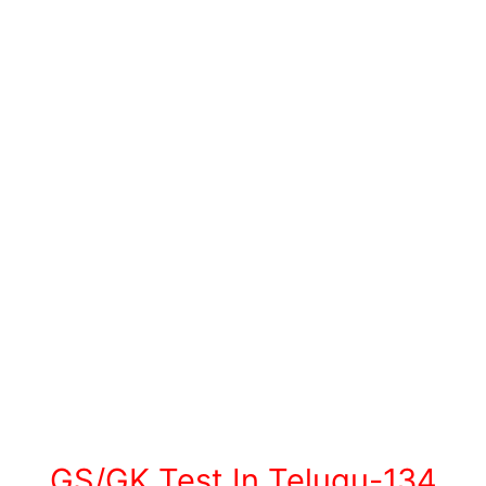
GS/GK Test In Telugu-134