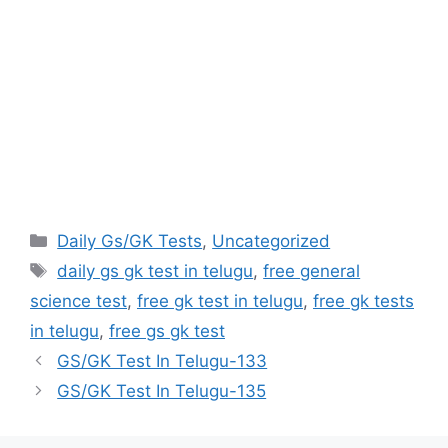
Categories
Daily Gs/GK Tests
,
Uncategorized
Tags
daily gs gk test in telugu
,
free general
science test
,
free gk test in telugu
,
free gk tests
in telugu
,
free gs gk test
GS/GK Test In Telugu-133
GS/GK Test In Telugu-135