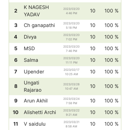
K NAGESH
2023/03/20
2
10
100 %
4:46 PM
YADAV
2023/03/20
3
Ch ganapathi
10
100 %
5:18 PM
2023/03/20
4
Divya
10
100 %
7:02 PM
2023/03/20
5
MSD
10
100 %
7:46 PM
2023/03/20
6
Salma
10
100 %
11:11 PM
2023/02/17
7
Upender
10
100 %
10:25 AM
Ungati
2023/03/28
8
10
100 %
10:47 AM
Rajarao
2023/03/24
9
Arun Akhil
10
100 %
7:58 PM
2023/03/22
10
Alishetti Archi
10
100 %
9:21 AM
2023/03/21
11
V saidulu
10
100 %
8:58 AM