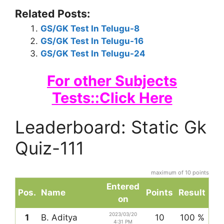
Related Posts:
GS/GK Test In Telugu-8
GS/GK Test In Telugu-16
GS/GK Test In Telugu-24
For other Subjects
Tests::Click Here
Leaderboard: Static Gk
Quiz-111
maximum of 10 points
Entered
Pos.
Name
Points
Result
on
2023/03/20
1
B. Aditya
10
100 %
4:31 PM