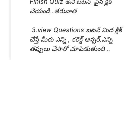
Finish Quiz అనే బటన్ పైన క్లిక్
చేయండి .తరువాత
3.view Questions బటన్ మిద క్లిక్
చేస్తే మీరు ఎన్ని , కరెక్ట్ ఆన్సర్,ఎన్ని
తప్పులు చేసారో చూపెడుతుంది ..