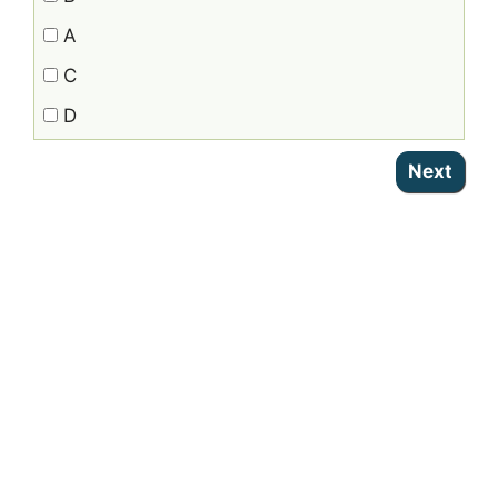
A
C
D