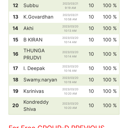
2023/03/21
12
Subbu
10
100 %
9:19 AM
2023/03/21
13
K.Govardhan
10
100 %
10:58 AM
2023/03/20
14
Akhi
10
100 %
10:13 AM
2023/03/20
15
B KIRAN
10
100 %
10:14 AM
THUNGA
2023/03/20
16
10
100 %
10:14 AM
PRUDVI
2023/03/20
17
I. Deepak
10
100 %
10:16 AM
2023/03/20
18
Swamy.naryan
10
100 %
10:19 AM
2023/03/20
19
Ksrinivas
10
100 %
10:20 AM
Kondreddy
2023/03/20
20
10
100 %
10:20 AM
Shiva