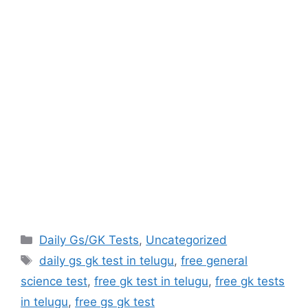
Categories
Daily Gs/GK Tests
,
Uncategorized
Tags
daily gs gk test in telugu
,
free general
science test
,
free gk test in telugu
,
free gk tests
in telugu
,
free gs gk test