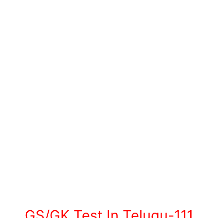
GS/GK Test In Telugu-111