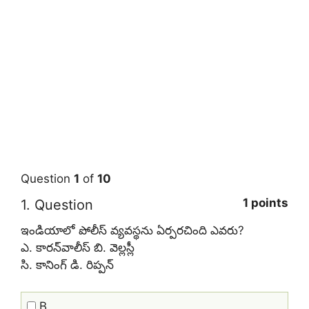
Question
1
of
10
1 points
1
. Question
ఇండియాలో పోలీస్‌ వ్యవస్థను ఏర్పరచింది ఎవరు?
ఎ. కారన్‌వాలీస్‌ బి. వెల్లస్లీ
సి. కానింగ్‌ డి. రిప్పన్‌
B