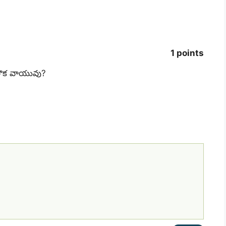
1 points
 మరొక వాయువు?