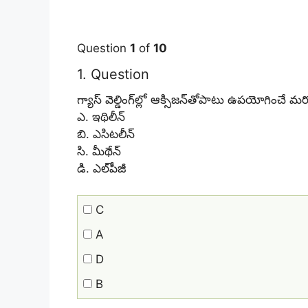
Question
1
of
10
1
. Question
గ్యాస్‌ వెల్డింగ్‌ల్లో ఆక్సిజన్‌తోపాటు ఉపయోగించే
ఎ. ఇథిలీన్‌
బి. ఎసిటలీన్‌
సి. మీథేన్‌
డి. ఎల్‌పీజీ
C
A
D
B