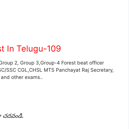
t In Telugu-109
 Group 2, Group 3,Group-4 Forest beat officer
PSC/SSC CGL,CHSL MTS Panchayat Raj Secretary,
 and other exams..
గా చదవండి.