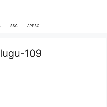
C
SSC
APPSC
elugu-109