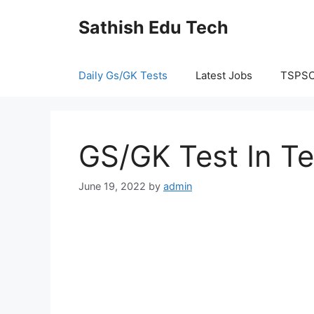
Skip
Sathish Edu Tech
to
content
Daily Gs/GK Tests
Latest Jobs
TSPS
GS/GK Test In T
June 19, 2022
by
admin