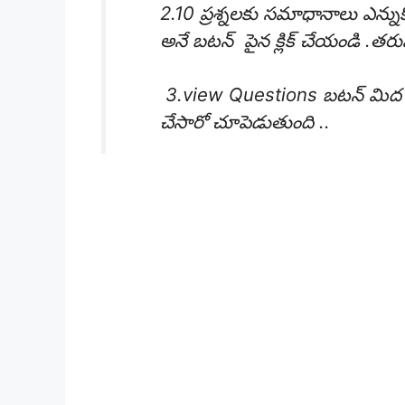
2.10 ప్రశ్నలకు సమాధానాలు ఎన్న
అనే బటన్ పైన క్లిక్ చేయండి .త
3.view Questions బటన్ మిద క్లిక్ చ
చేసారో చూపెడుతుంది ..