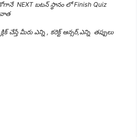
ుకోగానే NEXT బటన్ స్థానం లో Finish Quiz
రువాత
ేస్తే మీరు ఎన్ని , కరెక్ట్ ఆన్సర్,ఎన్ని తప్పులు