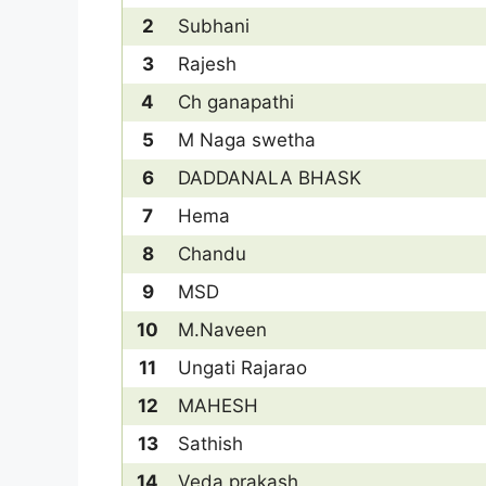
2
Subhani
3
Rajesh
4
Ch ganapathi
5
M Naga swetha
6
DADDANALA BHASK
7
Hema
8
Chandu
9
MSD
10
M.Naveen
11
Ungati Rajarao
12
MAHESH
13
Sathish
14
Veda prakash