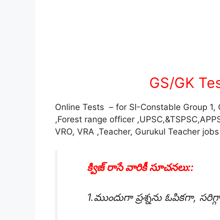
GS/GK Tes
Online Tests – for SI-Constable Group 1,
,Forest range officer ,UPSC,&TSPSC,AP
VRO, VRA ,Teacher, Gurukul Teacher jobs
క్విజ్ రాసే వారికీ సూచనలు::
1.ముందుగా ప్రశ్నను ఓపికగా, సరిగ్