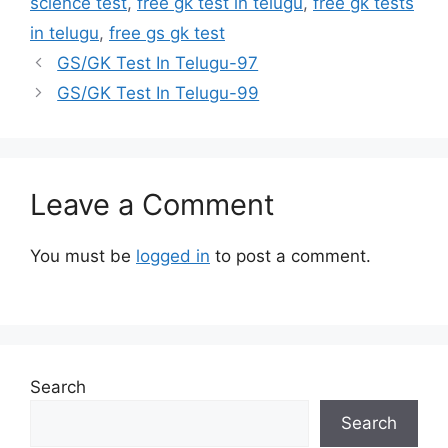
science test
,
free gk test in telugu
,
free gk tests
in telugu
,
free gs gk test
GS/GK Test In Telugu-97
GS/GK Test In Telugu-99
Leave a Comment
You must be
logged in
to post a comment.
Search
Search