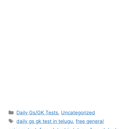
Categories
Daily Gs/GK Tests
,
Uncategorized
Tags
daily gs gk test in telugu
,
free general