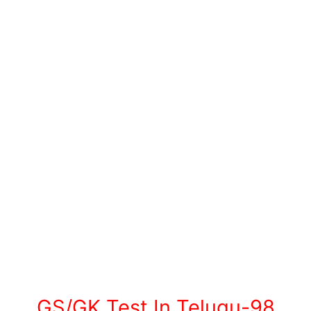
GS/GK Test In Telugu-98