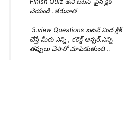
Finish Quiz అనే బటన్ పైన క్లిక్
చేయండి .తరువాత
3.view Questions బటన్ మిద క్లిక్
చేస్తే మీరు ఎన్ని , కరెక్ట్ ఆన్సర్,ఎన్ని
తప్పులు చేసారో చూపెడుతుంది ..