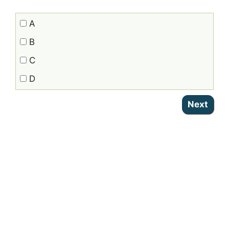
A
B
C
D