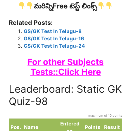
మరిన్నిFree టెస్ట్ లింక్స్
Related Posts:
GS/GK Test In Telugu-8
GS/GK Test In Telugu-16
GS/GK Test In Telugu-24
For other Subjects
Tests::Click Here
Leaderboard: Static GK
Quiz-98
maximum of 10 points
Entered
Pos.
Name
Points
Result