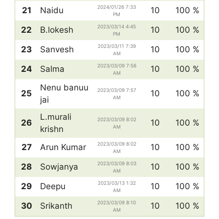
2024/01/26 7:33
21
Naidu
10
100 %
PM
2023/03/14 4:45
22
B.lokesh
10
100 %
PM
2023/03/11 7:39
23
Sanvesh
10
100 %
AM
2023/03/09 7:56
24
Salma
10
100 %
AM
Nenu banuu
2023/03/09 7:57
25
10
100 %
AM
jai
L.murali
2023/03/09 8:02
26
10
100 %
AM
krishn
2023/03/09 8:02
27
Arun Kumar
10
100 %
AM
2023/03/09 8:03
28
Sowjanya
10
100 %
AM
2023/03/13 1:32
29
Deepu
10
100 %
AM
2023/03/09 8:10
30
Srikanth
10
100 %
AM