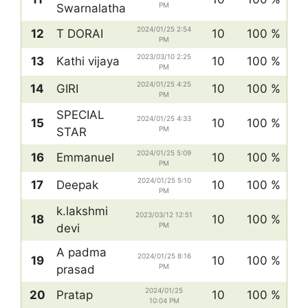
PM
Swarnalatha
2024/01/25 2:54
12
T DORAI
10
100 %
PM
2023/03/10 2:25
13
Kathi vijaya
10
100 %
PM
2024/01/25 4:25
14
GIRI
10
100 %
PM
SPECIAL
2024/01/25 4:33
15
10
100 %
PM
STAR
2024/01/25 5:09
16
Emmanuel
10
100 %
PM
2024/01/25 5:10
17
Deepak
10
100 %
PM
k.lakshmi
2023/03/12 12:51
18
10
100 %
PM
devi
A padma
2024/01/25 8:16
19
10
100 %
PM
prasad
2024/01/25
20
Pratap
10
100 %
10:04 PM