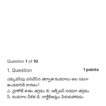
Question
1
of
10
1 points
1
. Question
ఎక్కువసేపు పనిచేసిన తర్వాత కండరాలు అల సటగా
ఉండటానికి కారణం?
ఎ. గ్లూకోజ్‌ శాతం తగ్గడం బి. ఆక్సీజన్‌ సరఫరా తగ్గడం
సి. కండరాల చీలిక డి. లాక్టిక్‌ఆమ్లం పేరుకుపోవడం