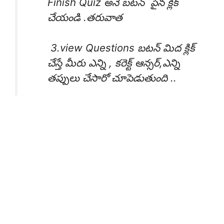
Finish Quiz అనే బటన్ పైన క్లిక్
చేయండి .తరువాత
3.view Questions బటన్ మిద క్లిక్
చేస్తే మీరు ఎన్ని , కరెక్ట్ ఆన్సర్,ఎన్ని
తప్పులు చేసారో చూపెడుతుంది ..