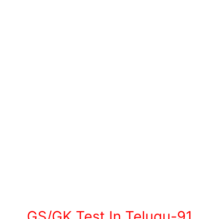
GS/GK Test In Telugu-91