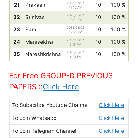
2023/03/02
21
Prakash
10
100 %
11:10 AM
2023/03/02
22
Srinivas
10
100 %
12:01 PM
2023/03/02
23
Sam
10
100 %
12:21 PM
2023/03/02
24
Manisekhar
10
100 %
2:15 PM
2023/03/02
25
Nareshkrishna
10
100 %
4:28 PM
For Free GROUP-D PREVIOUS
PAPERS ::
Click Here
To Subscribe
Youtube Channel
Click Here
To Join
Whatsapp
Click Here
To Join
Telegram Channel
Click Here