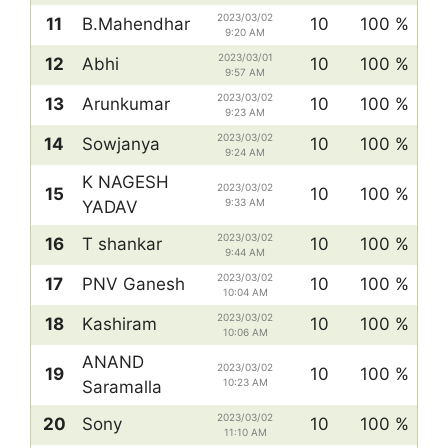
2023/03/02
11
B.Mahendhar
10
100 %
9:20 AM
2023/03/01
12
Abhi
10
100 %
9:57 AM
2023/03/02
13
Arunkumar
10
100 %
9:23 AM
2023/03/02
14
Sowjanya
10
100 %
9:24 AM
K NAGESH
2023/03/02
15
10
100 %
9:33 AM
YADAV
2023/03/02
16
T shankar
10
100 %
9:44 AM
2023/03/02
17
PNV Ganesh
10
100 %
10:04 AM
2023/03/02
18
Kashiram
10
100 %
10:06 AM
ANAND
2023/03/02
19
10
100 %
10:23 AM
Saramalla
2023/03/02
20
Sony
10
100 %
11:10 AM