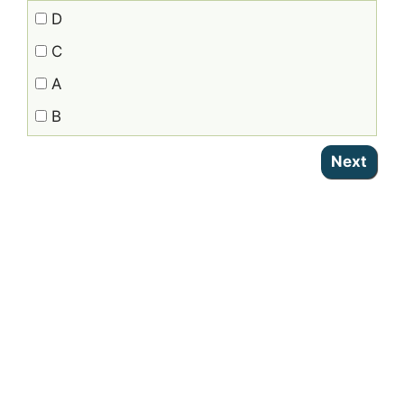
D
C
A
B