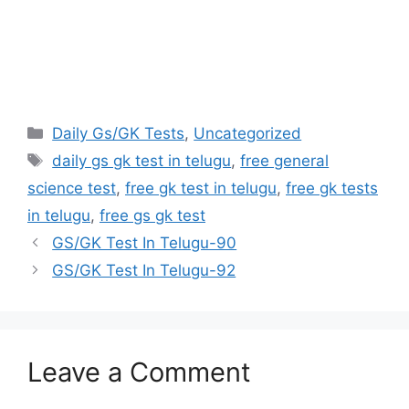
Categories
Daily Gs/GK Tests
,
Uncategorized
Tags
daily gs gk test in telugu
,
free general
science test
,
free gk test in telugu
,
free gk tests
in telugu
,
free gs gk test
GS/GK Test In Telugu-90
GS/GK Test In Telugu-92
Leave a Comment