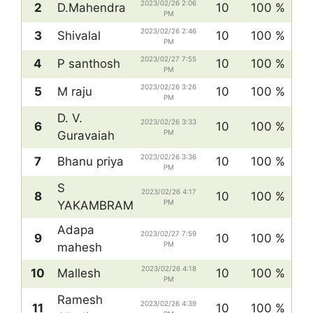
2023/02/26 2:06
2
D.Mahendra
10
100 %
PM
2023/02/26 2:46
3
Shivalal
10
100 %
PM
2023/02/27 7:55
4
P santhosh
10
100 %
PM
2023/02/26 3:26
5
M raju
10
100 %
PM
D. V.
2023/02/26 3:33
6
10
100 %
PM
Guravaiah
2023/02/26 3:36
7
Bhanu priya
10
100 %
PM
S
2023/02/26 4:17
8
10
100 %
PM
YAKAMBRAM
Adapa
2023/02/27 7:59
9
10
100 %
PM
mahesh
2023/02/26 4:18
10
Mallesh
10
100 %
PM
Ramesh
2023/02/26 4:39
11
10
100 %