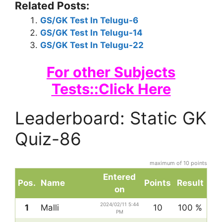
Related Posts:
GS/GK Test In Telugu-6
GS/GK Test In Telugu-14
GS/GK Test In Telugu-22
For other Subjects
Tests::Click Here
Leaderboard: Static GK
Quiz-86
maximum of 10 points
Entered
Pos.
Name
Points
Result
on
2024/02/11 5:44
1
Malli
10
100 %
PM