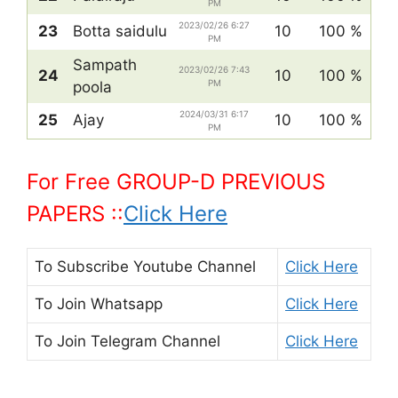
PM
2023/02/26 6:27
23
Botta saidulu
10
100 %
PM
Sampath
2023/02/26 7:43
24
10
100 %
PM
poola
2024/03/31 6:17
25
Ajay
10
100 %
PM
For Free GROUP-D PREVIOUS
PAPERS ::
Click Here
To Subscribe
Youtube Channel
Click Here
To Join
Whatsapp
Click Here
To Join
Telegram Channel
Click Here