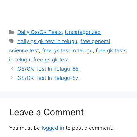
Categories
Daily Gs/GK Tests
,
Uncategorized
Tags
daily gs gk test in telugu
,
free general
science test
,
free gk test in telugu
,
free gk tests
in telugu
,
free gs gk test
GS/GK Test In Telugu-85
GS/GK Test In Telugu-87
Leave a Comment
You must be
logged in
to post a comment.