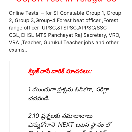
Online Tests – for SI-Constable Group 1, Group
2, Group 3,Group-4 Forest beat officer ,Forest
range officer ,UPSC,&TSPSC,APPSC/SSC
CGL,CHSL MTS Panchayat Raj Secretary, VRO,
VRA ,Teacher, Gurukul Teacher jobs and other
exams..
క్విజ్ రాసే వారికీ సూచనలు::
1.ముందుగా ప్రశ్నను ఓపికగా, సరిగ్గా
చదవండి.
2.10 ప్రశ్నలకు సమాధానాలు
ఎన్నుకోగానే NEXT బటన్ స్థానం లో