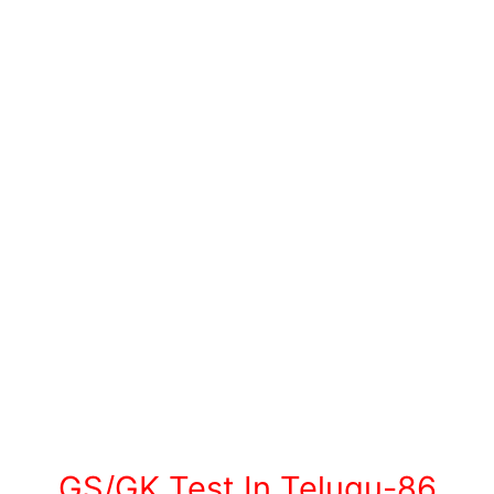
GS/GK Test In Telugu-86