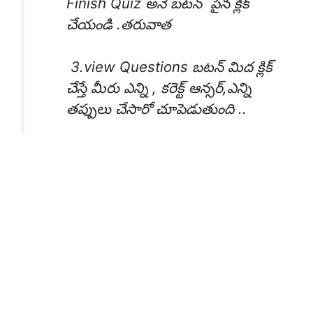
Finish Quiz అనే బటన్ పైన క్లిక్
చేయండి .తరువాత
3.view Questions బటన్ మిద క్లిక్
చేస్తే మీరు ఎన్ని , కరెక్ట్ ఆన్సర్,ఎన్ని
తప్పులు చేసారో చూపెడుతుంది ..