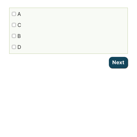
A
C
B
D