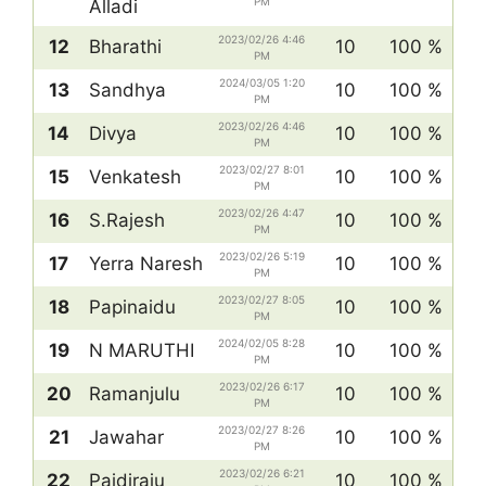
PM
Alladi
2023/02/26 4:46
12
Bharathi
10
100 %
PM
2024/03/05 1:20
13
Sandhya
10
100 %
PM
2023/02/26 4:46
14
Divya
10
100 %
PM
2023/02/27 8:01
15
Venkatesh
10
100 %
PM
2023/02/26 4:47
16
S.Rajesh
10
100 %
PM
2023/02/26 5:19
17
Yerra Naresh
10
100 %
PM
2023/02/27 8:05
18
Papinaidu
10
100 %
PM
2024/02/05 8:28
19
N MARUTHI
10
100 %
PM
2023/02/26 6:17
20
Ramanjulu
10
100 %
PM
2023/02/27 8:26
21
Jawahar
10
100 %
PM
2023/02/26 6:21
22
Paidiraju
10
100 %