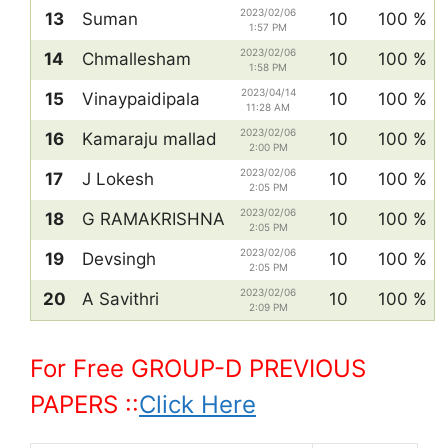
2023/02/06
13
Suman
10
100 %
1:57 PM
2023/02/06
14
Chmallesham
10
100 %
1:58 PM
2023/04/14
15
Vinaypaidipala
10
100 %
11:28 AM
2023/02/06
16
Kamaraju mallad
10
100 %
2:00 PM
2023/02/06
17
J Lokesh
10
100 %
2:05 PM
2023/02/06
18
G RAMAKRISHNA
10
100 %
2:05 PM
2023/02/06
19
Devsingh
10
100 %
2:05 PM
2023/02/06
20
A Savithri
10
100 %
2:09 PM
For Free GROUP-D PREVIOUS
PAPERS ::
Click Here