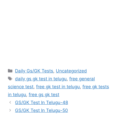
Categories
Daily Gs/GK Tests
,
Uncategorized
Tags
daily gs gk test in telugu
,
free general
science test
,
free gk test in telugu
,
free gk tests
in telugu
,
free gs gk test
GS/GK Test In Telugu-48
GS/GK Test In Telugu-50