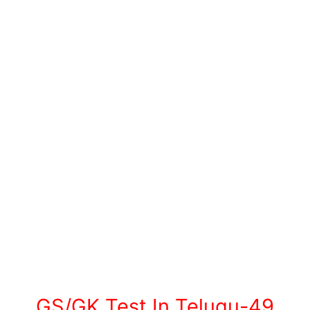
GS/GK Test In Telugu-49