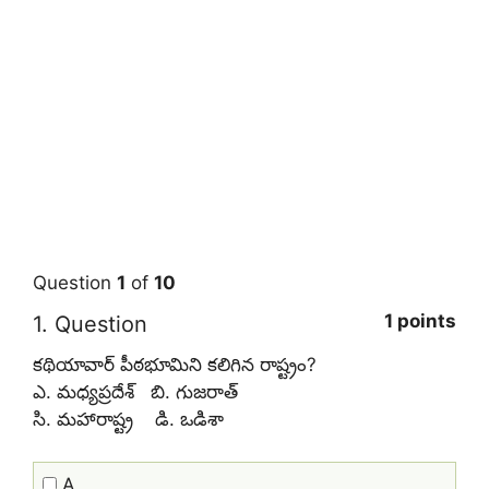
Question
1
of
10
1 points
1
. Question
కథియావార్‌ పీఠభూమిని కలిగిన రాష్ట్రం?
ఎ. మధ్యప్రదేశ్‌ బి. గుజరాత్‌
సి. మహారాష్ట్ర డి. ఒడిశా
A