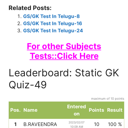
Related Posts:
GS/GK Test In Telugu-8
GS/GK Test In Telugu-16
GS/GK Test In Telugu-24
For other Subjects
Tests::Click Here
Leaderboard: Static GK
Quiz-49
maximum of 10 points
Entered
Pos.
Name
Points
Result
on
2023/02/07
1
B.RAVEENDRA
10
100 %
10:09 AM