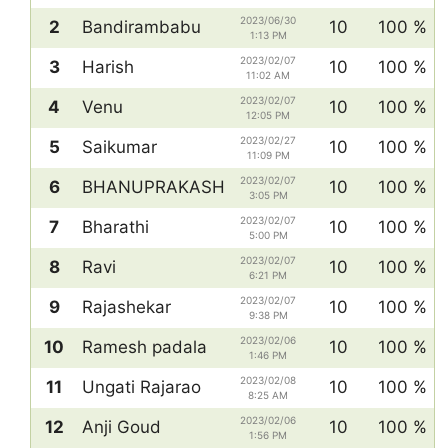
2023/06/30
2
Bandirambabu
10
100 %
1:13 PM
2023/02/07
3
Harish
10
100 %
11:02 AM
2023/02/07
4
Venu
10
100 %
12:05 PM
2023/02/27
5
Saikumar
10
100 %
11:09 PM
2023/02/07
6
BHANUPRAKASH
10
100 %
3:05 PM
2023/02/07
7
Bharathi
10
100 %
5:00 PM
2023/02/07
8
Ravi
10
100 %
6:21 PM
2023/02/07
9
Rajashekar
10
100 %
9:38 PM
2023/02/06
10
Ramesh padala
10
100 %
1:46 PM
2023/02/08
11
Ungati Rajarao
10
100 %
8:25 AM
2023/02/06
12
Anji Goud
10
100 %
1:56 PM