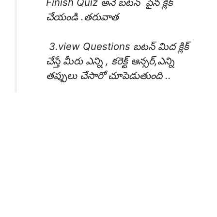
Finish Quiz అనే బటన్ పైన క్లిక్
చేయండి .తరువాత
3.view Questions బటన్ మిద క్లిక్
చేస్తే మీరు ఎన్ని , కరెక్ట్ ఆన్సర్,ఎన్ని
తప్పులు చేసారో చూపెడుతుంది ..