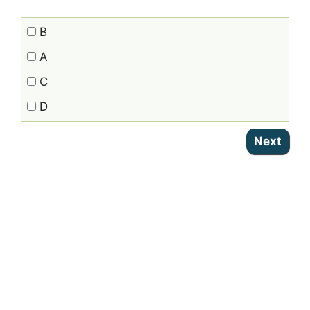
B
A
C
D