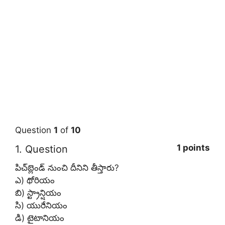
Question
1
of
10
1 points
1
. Question
పిచ్‌బ్లెండ్‌ నుంచి దీనిని తీస్తారు?
ఎ) థోరియం
బి) స్ట్రాన్షియం
సి) యురేనియం
డి) టైటానియం