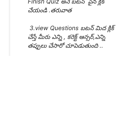
Finish Quiz అనే బటన్ పైన క్లిక్
చేయండి .తరువాత
3.view Questions బటన్ మిద క్లిక్
చేస్తే మీరు ఎన్ని , కరెక్ట్ ఆన్సర్,ఎన్ని
తప్పులు చేసారో చూపెడుతుంది ..