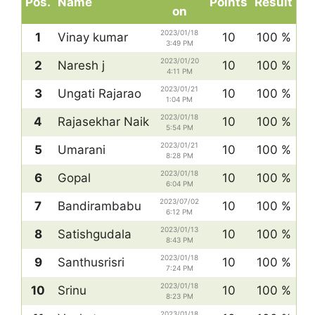
Pos.
Name
Points
Result
on
2023/01/18
1
Vinay kumar
10
100 %
3:49 PM
2023/01/20
2
Naresh j
10
100 %
4:11 PM
2023/01/21
3
Ungati Rajarao
10
100 %
1:04 PM
2023/01/18
4
Rajasekhar Naik
10
100 %
5:54 PM
2023/01/21
5
Umarani
10
100 %
8:28 PM
2023/01/18
6
Gopal
10
100 %
6:04 PM
2023/07/02
7
Bandirambabu
10
100 %
6:12 PM
2023/01/13
8
Satishgudala
10
100 %
8:43 PM
2023/01/18
9
Santhusrisri
10
100 %
7:24 PM
2023/01/18
10
Srinu
10
100 %
8:23 PM
2023/01/18