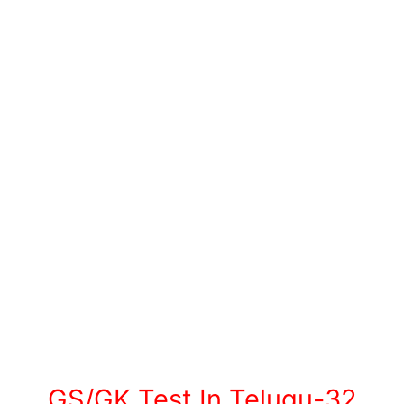
GS/GK Test In Telugu-32