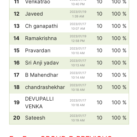
11
Venkatrao
10
100 %
10:40 PM
2023/01/19
12
Javeed
10
100 %
1:39 AM
2023/01/17
13
Ch ganapathi
10
100 %
10:07 AM
2023/01/19
14
Ramakrishna
10
100 %
12:58 PM
2023/01/17
15
Pravardan
10
100 %
10:10 AM
2023/01/17
16
Sri Anji yadav
10
100 %
10:13 AM
2023/01/17
17
B Mahendhar
10
100 %
10:14 AM
2023/01/17
18
chandrashekhar
10
100 %
10:18 AM
DEVUPALLI
2023/01/17
19
10
100 %
10:18 AM
VENKA
2023/01/17
20
Sateesh
10
100 %
10:19 AM