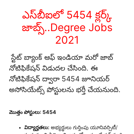
ఎస్‌బీఐలో 5454 క్లర్క్‌
జాబ్స్‌..Degree Jobs
2021
స్టేట్‌ బ్యాంక్‌ ఆఫ్‌ ఇండియా మరో జాబ్‌
నోటిఫికేషన్‌ విడుదల చేసింది. ఈ
నోటిఫికేషన్‌ ద్వారా 5454 జూనియర్‌
అసోసియేట్స్‌ పోస్టులను భర్తీ చేయనుంది.
మొత్తం పోస్టులు: 5454
విద్యార్హతలు:
అభ్యర్థులు గుర్తింపు యూనివర్సిటీ/