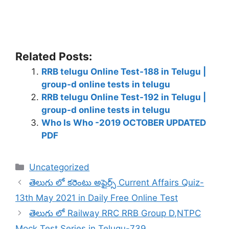
Related Posts:
RRB telugu Online Test-188 in Telugu |
group-d online tests in telugu
RRB telugu Online Test-192 in Telugu |
group-d online tests in telugu
Who Is Who -2019 OCTOBER UPDATED
PDF
Categories
Uncategorized
తెలుగు లో కరెంటు అఫైర్స్ Current Affairs Quiz-
13th May 2021 in Daily Free Online Test
తెలుగు లో Railway RRC RRB Group D,NTPC
Mock Test Series in Telugu-739