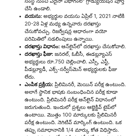
సంస్థ నుంచి ఏదైనా విభాగంలో గ్రాడ్యుయేషన్‌ పూర్తి
చేసి ఉండాలి.
వయసు:
అభ్యర్థుల వయసు ఏప్రిల్‌ 1, 2021 నాటికి
20-28 ఏళ్ల మధ్య ఉన్నవారు దరఖాస్తు
చేసుకోవచ్చు. రిజర్వేషన్ల ఆధారంగా వయో
పరిమితిలో సడలింపులు ఉన్నాయి.
దరఖాస్తు విధానం:
ఆన్‌లైన్‌లో దరఖాస్తు చేసుకోవాలి.
దరఖాస్తు ఫీజు:
జనరల్‌, ఓబీసీ, ఈడబ్ల్యూఎస్‌
అభ్యర్థులు రూ.750 చెల్లించాలి. ఎస్సీ, ఎస్టీ,
పీడబ్ల్యూడీ, ఎక్స్‌-సర్వీస్‌మెన్‌ అభ్యర్థులకు ఫీజు
లేదు.
ఎంపిక ప్రక్రియ:
ప్రిలిమినరీ, మెయిన్‌ పరీక్ష ఉంటుంది.
అలాగే స్థానిక భాషకు సంబంధించిన పరీక్ష కూడా
ఉంటుంది. ప్రిలిమినరీ పరీక్ష ఆన్‌లైన్‌ విధానంలో
జరుగుతుంది. ఇందులో ప్రశ్నలు ఆబ్జెక్టివ్‌ టైప్‌లో
ఉంటాయి. మొత్తం 100 మార్కులకు ప్రిలిమినరీ
పరీక్ష ఉంటుంది. నెగిటివ్‌ మార్కింగ్ ఉంటుంది. ఒక
తప్పు సమాధానానికి 1/4 మార్కు కోత విధిస్తారు.