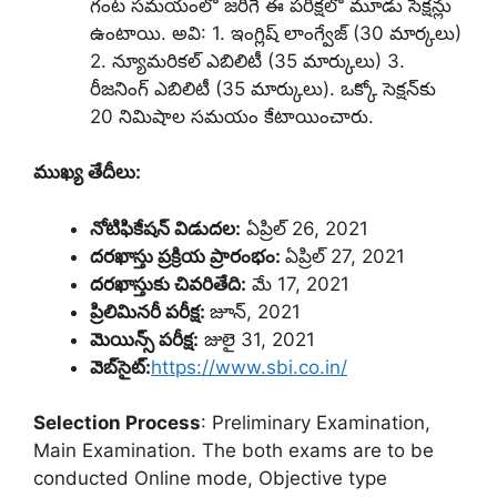
గంట సమయంలో జరిగే ఈ పరీక్షలో మూడు సెక్షన్లు
ఉంటాయి. అవి: 1. ఇంగ్లిష్‌ లాంగ్వేజ్‌ (30 మార్కలు)
2. న్యూమరికల్‌ ఎబిలిటీ (35 మార్కులు) 3.
రీజనింగ్‌ ఎబిలిటీ (35 మార్కులు). ఒక్కో సెక్షన్‌కు
20 నిమిషాల సమయం కేటాయించారు.
ముఖ్య తేదీలు:
నోటిఫికేషన్‌ విడుదల:
ఏప్రిల్‌ 26, 2021
దరఖాస్తు ప్రక్రియ ప్రారంభం:
ఏప్రిల్‌ 27, 2021
దరఖాస్తుకు చివరితేది:
మే 17, 2021
ప్రిలిమినరీ పరీక్ష:
జూన్‌, 2021
మెయిన్స్‌ పరీక్ష:
జులై 31, 2021
వెబ్‌సైట్‌:
https://www.sbi.co.in/
Selection Process
: Preliminary Examination,
Main Examination. The both exams are to be
conducted Online mode, Objective type