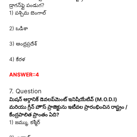
డ్రాగన్‌ఫ్లై పండుగ?
1) పశ్చిమ బెంగాల్
2) ఒడిశా
3) ఆంధ్రప్రదేశ్
4) కేరళ
ANSWER::4
7. Question
మిషన్ ఆర్గానిక్ డెవలప్‌మెంట్ ఇనిషియేటివ్ (M.O.D.I)
మరియు గ్రీన్ హౌస్ ప్రాజెక్టును ఇటీవల ప్రారంభించిన రాష్ట్రం /
కేంద్రపాలిత ప్రాంతం ఏది?
1) జమ్ము, కశ్మీర్