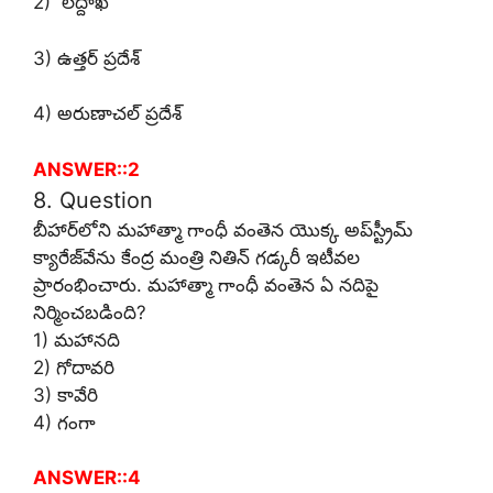
2) లద్దాఖ్
3) ఉత్తర్ ప్రదేశ్
4) అరుణాచల్ ప్రదేశ్
ANSWER::2
8. Question
బీహార్‌లోని మహాత్మా గాంధీ వంతెన యొక్క అప్‌స్ట్రీమ్
క్యారేజ్‌వేను కేంద్ర మంత్రి నితిన్ గడ్కరీ ఇటీవల
ప్రారంభించారు. మహాత్మా గాంధీ వంతెన ఏ నదిపై
నిర్మించబడింది?
1) మహానది
2) గోదావరి
3) కావేరి
4) గంగా
ANSWER::4