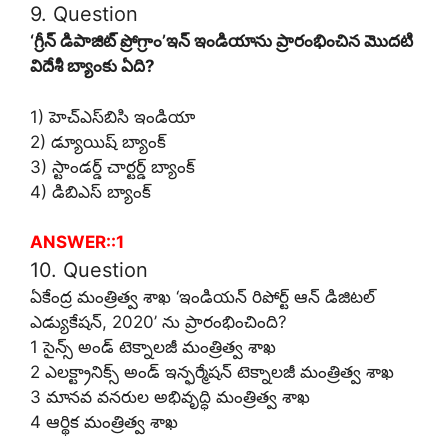
9. Question
‘గ్రీన్ డిపాజిట్ ప్రోగ్రాం’ఇన్ ఇండియాను ప్రారంభించిన మొదటి
విదేశీ బ్యాంకు ఏది?
1) హెచ్‌ఎస్‌బిసి ఇండియా
2) డ్యూయిష్ బ్యాంక్
3) స్టాండర్డ్ చార్టర్డ్ బ్యాంక్
4) డిబిఎస్ బ్యాంక్
ANSWER::1
10. Question
ఏకేంద్ర మంత్రిత్వ శాఖ ‘ఇండియన్ రిపోర్ట్ ఆన్ డిజిటల్
ఎడ్యుకేషన్, 2020’ ను ప్రారంభించింది?
1 సైన్స్ అండ్ టెక్నాలజీ మంత్రిత్వ శాఖ
2 ఎలక్ట్రానిక్స్ అండ్ ఇన్ఫర్మేషన్ టెక్నాలజీ మంత్రిత్వ శాఖ
3 మానవ వనరుల అభివృద్ధి మంత్రిత్వ శాఖ
4 ఆర్థిక మంత్రిత్వ శాఖ