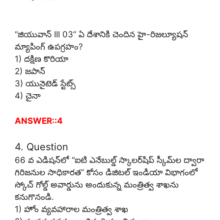
“జియువాన్ III 03” ఏ దేశానికి చెందిన హై-రిజల్యూషన్
మ్యాపింగ్ ఉపగ్రహం?
1) దక్షిణ కొరియా
2) జపాన్
3) యునైటెడ్ స్టేట్స్
4) చైనా
ANSWER::4
4. Question
66 వ ఎడిషన్‌లో “ఐటి ఎనేబుల్డ్ స్కాలర్‌షిప్ స్కీమ్‌ల ద్వారా
గిరిజనుల సాధికారత” కోసం డిజిటల్ ఇండియా విభాగంలో
స్కోచ్ గోల్డ్ అవార్డును అందుకున్న మంత్రిత్వ శాఖను
కనుగొనండి.
1) హోం వ్యవహారాల మంత్రిత్వ శాఖ