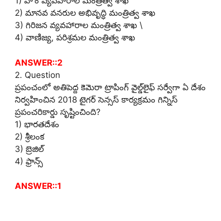
1) హోం వ్యవహారాల మంత్రిత్వ శాఖ
2) మానవ వనరుల అభివృద్ధి మంత్రిత్వ శాఖ
3) గిరిజన వ్యవహారాల మంత్రిత్వ శాఖ \
4) వాణిజ్య, పరిశ్రమల మంత్రిత్వ శాఖ
ANSWER::2
2. Question
ప్రపంచంలో అతిపెద్ద కెమెరా ట్రాపింగ్ వైల్డ్‌లైఫ్ సర్వేగా ఏ దేశం
నిర్వహించిన 2018 టైగర్ సెన్సస్ కార్యక్రమం గిన్నిస్
ప్రపంచరికార్డు సృష్టించింది?
1) భారతదేశం
2) శ్రీలంక
3) బ్రెజిల్
4) ఫ్రాన్స్
ANSWER::1