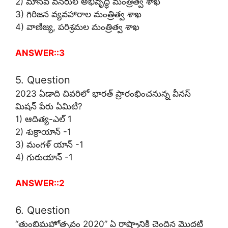
2) మానవ వనరుల అభివృద్ధి మంత్రిత్వ శాఖ
3) గిరిజన వ్యవహారాల మంత్రిత్వ శాఖ
4) వాణిజ్య, పరిశ్రమల మంత్రిత్వ శాఖ
ANSWER::3
5. Question
2023 ఏడాది చివరిలో భారత్ ప్రారంభించనున్న వీనస్
మిషన్ పేరు ఏమిటి?
1) ఆదిత్య-ఎల్ 1
2) శుక్రాయాన్ -1
3) మంగళ్ యాన్ -1
4) గురుయాన్ -1
ANSWER::2
6. Question
“తుంబిమహోత్సవం 2020” ఏ రాష్ట్రానికి చెందిన మొదటి