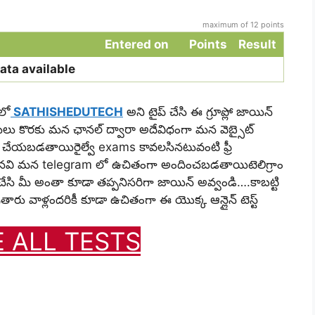
maximum of 12 points
Entered on
Points
Result
ata available
 లో
SATHISHEDUTECH
అని టైప్ చేసి ఈ గ్రూప్లో జాయిన్
ులు కొరకు మన ఛానల్ ద్వారా అదేవిధంగా మన వెబ్సైట్
ండక్ట్ చేయబడతాయిరైల్వే exams కావలసినటువంటి ఫ్రీ
దలైనవి మన telegram లో ఉచితంగా అందించబడతాయిటెలిగ్రాం
్ చేసి మీ అంతా కూడా తప్పనిసరిగా జాయిన్ అవ్వండి….కాబట్టి
వాళ్లందరికీ కూడా ఉచితంగా ఈ యొక్క ఆన్లైన్ టెస్ట్
E ALL TESTS