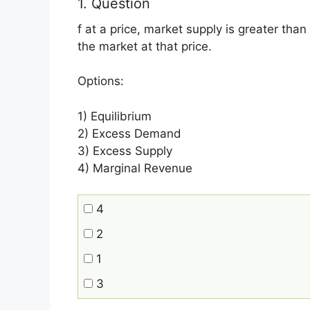
1
. Question
f at a price, market supply is greater tha
the market at that price.
Options:
1) Equilibrium
2) Excess Demand
3) Excess Supply
4) Marginal Revenue
4
2
1
3