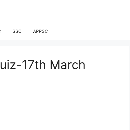
C
SSC
APPSC
Quiz-17th March