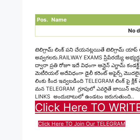
Pos.
Name
No d
టెలిగ్రామ్ లింక్ పని చేయనట్లయితే టెలిగ్రామ్ యాప్
అవ్వగలరు.RAILWAY EXAMS ప్రిపేరయ్యే అభ్యర్థ
ద్వారా ప్రతి రోజూ ఇదే విధంగా ఆన్లైన్ ఎగ్జామ్ క
మెటీరియల్ అదేవిధంగా డైలీ కరెంట్ అఫైర్స్ మొ
లింకు కింద ఇవ్వబడింది TELEGRAM లింక్ పై క్లిక
మన TELEGRAM గ్రూపులో ఎవరైతే జాయిన్ అవుతారు 
LINKS అందుబాటులో ఉండటం జరుగుతుంది..
Click Here TO WRIT
Click Here TO Join Our TELEGRAM