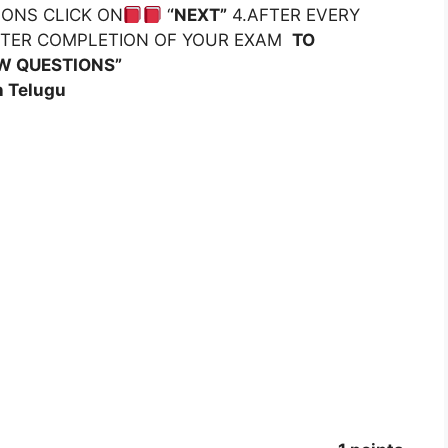
IONS CLICK ON
‘
‘NEXT”
4.AFTER EVERY
FTER COMPLETION OF YOUR EXAM
TO
W QUESTIONS”
n Telugu