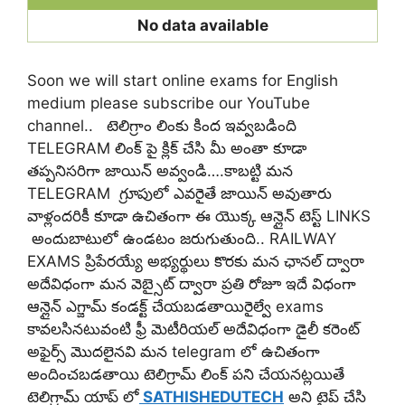
No data available
Soon we will start online exams for English
medium please subscribe our YouTube
channel.. టెలిగ్రాం లింకు కింద ఇవ్వబడింది
TELEGRAM లింక్ పై క్లిక్ చేసి మీ అంతా కూడా
తప్పనిసరిగా జాయిన్ అవ్వండి….కాబట్టి మన
TELEGRAM గ్రూపులో ఎవరైతే జాయిన్ అవుతారు
వాళ్లందరికీ కూడా ఉచితంగా ఈ యొక్క ఆన్లైన్ టెస్ట్ LINKS
అందుబాటులో ఉండటం జరుగుతుంది.. RAILWAY
EXAMS ప్రిపేరయ్యే అభ్యర్థులు కొరకు మన ఛానల్ ద్వారా
అదేవిధంగా మన వెబ్సైట్ ద్వారా ప్రతి రోజూ ఇదే విధంగా
ఆన్లైన్ ఎగ్జామ్ కండక్ట్ చేయబడతాయిరైల్వే exams
కావలసినటువంటి ఫ్రీ మెటీరియల్ అదేవిధంగా డైలీ కరెంట్
అఫైర్స్ మొదలైనవి మన telegram లో ఉచితంగా
అందించబడతాయి
టెలిగ్రామ్ లింక్ పని చేయనట్లయితే
టెలిగ్రామ్ యాప్ లో
SATHISHEDUTECH
అని టైప్ చేసి