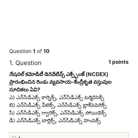
Question
1
of
10
1 points
1
. Question
నేషనల్ కమోడిటీ డెరివేటివ్స్ ఎక్స్ఛేంజ్ (NCDEX)
ప్రారంభించిన రెండు వ్యవసాయ-కేంద్రీకృత వస్తువుల
సూచికలు ఏవి?
ఎ) ఎన్‌సిడిఎక్స్ కార్నెక్స్, ఎన్‌సిడిఎక్స్ టర్మెరిసెక్స్
బి) ఎన్‌సిడిఎక్స్ వీటెక్స్, ఎన్‌సిడిఎక్స్ బ్లాక్‌పెపెరెక్స్
సి) ఎన్‌సిడిఎక్స్ గ్వారెక్స్, ఎన్‌సిడిఎక్స్ సోయిడెక్స్
డి) ఎన్‌సిడిఎక్స్ బార్లెక్స్, ఎన్‌సిడిఎక్స్ హెంపెక్స్