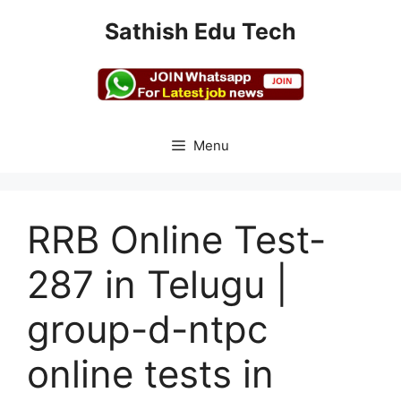
Skip
Sathish Edu Tech
to
content
Menu
RRB Online Test-
287 in Telugu |
group-d-ntpc
online tests in