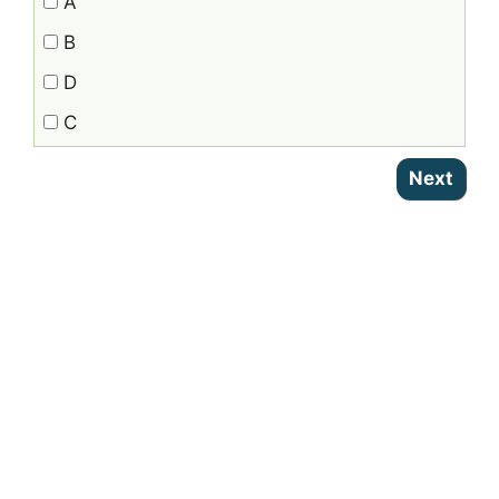
A
B
D
C