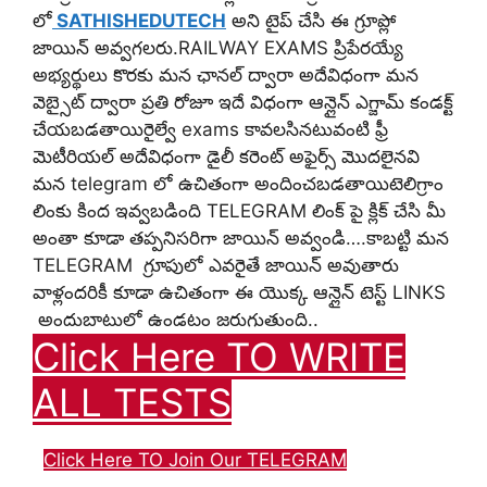
లో
SATHISHEDUTECH
అని టైప్ చేసి ఈ గ్రూప్లో
జాయిన్ అవ్వగలరు.RAILWAY EXAMS ప్రిపేరయ్యే
అభ్యర్థులు కొరకు మన ఛానల్ ద్వారా అదేవిధంగా మన
వెబ్సైట్ ద్వారా ప్రతి రోజూ ఇదే విధంగా ఆన్లైన్ ఎగ్జామ్ కండక్ట్
చేయబడతాయిరైల్వే exams కావలసినటువంటి ఫ్రీ
మెటీరియల్ అదేవిధంగా డైలీ కరెంట్ అఫైర్స్ మొదలైనవి
మన telegram లో ఉచితంగా అందించబడతాయిటెలిగ్రాం
లింకు కింద ఇవ్వబడింది TELEGRAM లింక్ పై క్లిక్ చేసి మీ
అంతా కూడా తప్పనిసరిగా జాయిన్ అవ్వండి….కాబట్టి మన
TELEGRAM గ్రూపులో ఎవరైతే జాయిన్ అవుతారు
వాళ్లందరికీ కూడా ఉచితంగా ఈ యొక్క ఆన్లైన్ టెస్ట్ LINKS
అందుబాటులో ఉండటం జరుగుతుంది..
Click Here TO WRITE
ALL TESTS
Click Here TO Join Our TELEGRAM