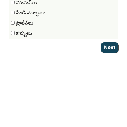
విటమిన్‌లు
పిండి పదార్థాలు
ప్రోటీన్‌లు
కొవ్వులు