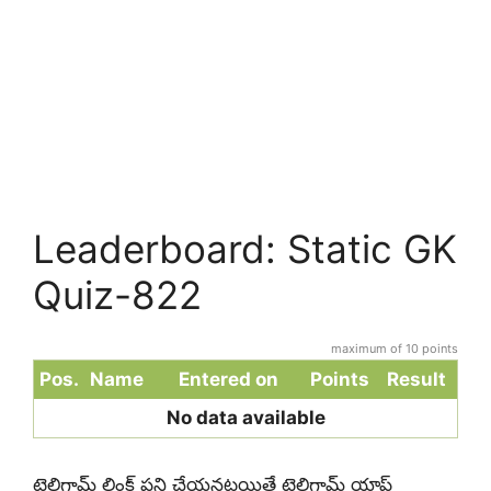
Leaderboard: Static GK
Quiz-822
maximum of 10 points
Pos.
Name
Entered on
Points
Result
No data available
టెలిగ్రామ్ లింక్ పని చేయనట్లయితే టెలిగ్రామ్ యాప్