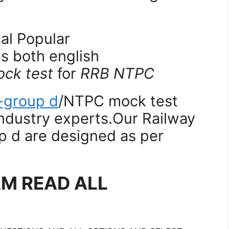
al Popular
 both english
ck test
for
RRB NTPC
-group d
/NTPC mock test
ndustry experts.Our Railway
p d are designed as per
AM READ ALL