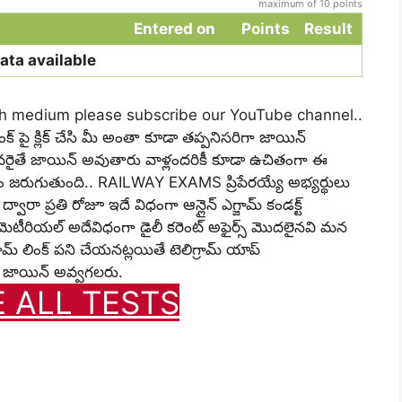
maximum of 10 points
Entered on
Points
Result
ata available
ish medium please subscribe our YouTube channel..
 పై క్లిక్ చేసి మీ అంతా కూడా తప్పనిసరిగా జాయిన్
ైతే జాయిన్ అవుతారు వాళ్లందరికీ కూడా ఉచితంగా ఈ
 జరుగుతుంది.. RAILWAY EXAMS ప్రిపేరయ్యే అభ్యర్థులు
ారా ప్రతి రోజూ ఇదే విధంగా ఆన్లైన్ ఎగ్జామ్ కండక్ట్
ెటీరియల్ అదేవిధంగా డైలీ కరెంట్ అఫైర్స్ మొదలైనవి మన
్రామ్ లింక్ పని చేయనట్లయితే టెలిగ్రామ్ యాప్
్లో జాయిన్ అవ్వగలరు.
E ALL TESTS