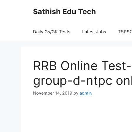
Skip
Sathish Edu Tech
to
content
Daily Gs/GK Tests
Latest Jobs
TSPS
RRB Online Test-
group-d-ntpc onl
November 14, 2019
by
admin