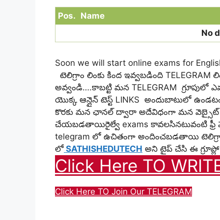
Pos.
Name
No d
Soon we will start online exams for Engl
టెలిగ్రాం లింకు కింద ఇవ్వబడింది TELEGRAM లింక్
అవ్వండి….కాబట్టి మన TELEGRAM గ్రూపులో ఎవర
యొక్క ఆన్లైన్ టెస్ట్ LINKS అందుబాటులో ఉండటం
కొరకు మన ఛానల్ ద్వారా అదేవిధంగా మన వెబ్సైట్ ద్వ
చేయబడతాయిరైల్వే exams కావలసినటువంటి ఫ్రీ మ
telegram లో ఉచితంగా అందించబడతాయి
టెలిగ
లో
SATHISHEDUTECH
అని టైప్ చేసి ఈ గ్రూప
Click Here TO WRIT
Click Here TO Join Our TELEGRAM