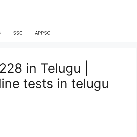
C
SSC
APPSC
228 in Telugu |
ine tests in telugu