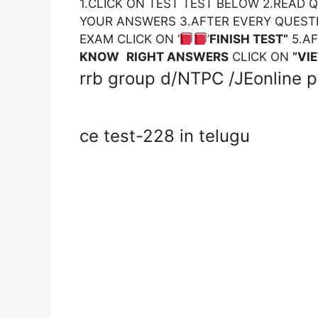
1.CLICK ON TEST TEST BELOW 2.READ
YOUR ANSWERS 3.AFTER EVERY QUEST
EXAM CLICK ON ‘
’
FINISH TEST”
5.A
KNOW
RIGHT ANSWERS
CLICK ON
”VI
rrb group d/NTPC /JEonline p
ce test-228 in telugu