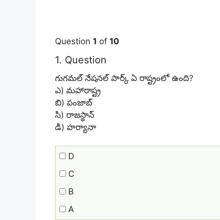
Question
1
of
10
1
. Question
గుగమల్ నేషనల్ పార్క్ ఏ రాష్ట్రంలో ఉంది?
ఎ) మహారాష్ట్ర
బి) పంజాబ్
సి) రాజస్థాన్
డి) హర్యానా
D
C
B
A