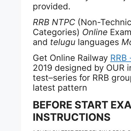
provided.
RRB NTPC
(Non-Technic
Categories)
Online
Exams
and
telugu
languages
Mo
Get Online Railway
RRB 
2019 designed by OUR i
test–series for RRB grou
latest pattern
BEFORE START EX
INSTRUCTIONS